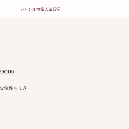
ジャンル
検索
人気
殿堂
Z9OU0
な個性をまき