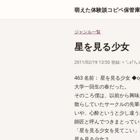
萌えた体験談コピペ保管
ジャンル一覧
星を見る少女
2011/02/19 13:50 登録: < "｡ｮ｢ﾏ｡
463 名前： 星を見る少女 ◆oJUBn
大学一回生の春だった。
そのころ僕は、以前から興味
散らしていたサークルの先輩
いや、心酔というと少し違う
師匠と呼んでつきまとってい
「星を見る少女を見てこい」
星を見る少女？