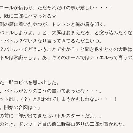
コールが伝わり、ただそれだけの事が嬉しい・・・！
、既に二郎にハマっとるｗ
側の席に着いたやつが、トントンと俺の肩を叩く。
バトルしようよ。」と、大豚はおまえだろ、と突っ込みたくな
・バトル？何いきなり言ってきてるんだこいつ。
？バトルってどういうことですか？」と聞き返すとその大豚は
トルは常識っしょ。あ、キミのホームではデュエルって言うの
た二郎コピペを思い出した。
、バトルがどうのこうの書いてあったな・・・。
ット乱し（？）と思われてしまうかもしれない・・・！
。開始の合図は？」
の前に二郎が出てきたらバトルスタートだよ。」
のとき、ドンッ！と目の前に野菜山盛りの二郎が置かれた。