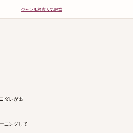
ジャンル
検索
人気
殿堂
ヨダレが出
ーニングして