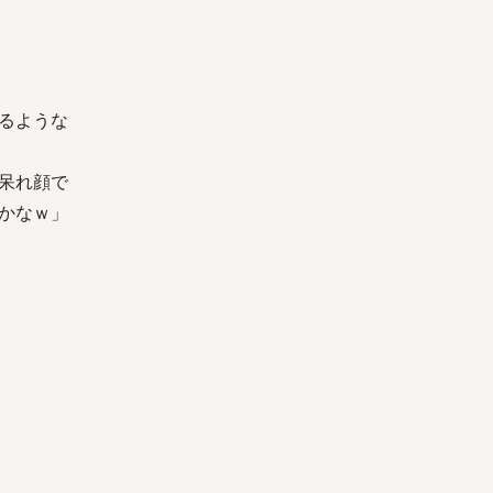
るような
呆れ顔で
かなｗ」