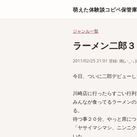
萌えた体験談コピペ保管
ジャンル一覧
ラーメン二郎３
2011/02/25 21:01 登録: 痛(｡･_･｡
今日、ついに二郎デビューし
川崎店に行ったらすごい行列
みんなが食ってるラーメンの
る。
待つ事２０分、やっと席につ
「ヤサイマシマシ、ニンニク
いた。