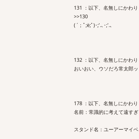
131 ：以下、名無しにかわりましてV
>>130
( ´；ﾟ;ё;ﾟ)･;'.､･;'.､
132 ：以下、名無しにかわりましてV
おいおい、ウソだろ常太郎ッ
178 ：以下、名無しにかわりましてV
名前：常識的に考えて遠すぎ
スタンド名：ユーアーマイベ