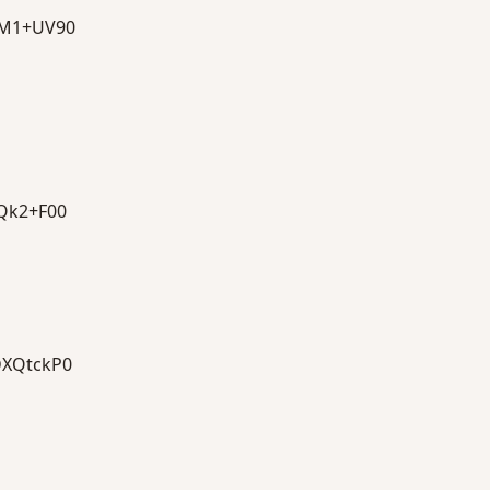
M1+UV90
k2+F00
XQtckP0