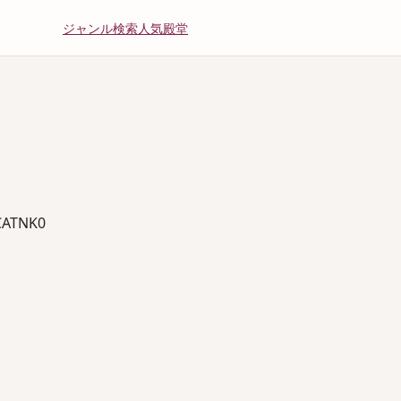
ジャンル
検索
人気
殿堂
ATNK0