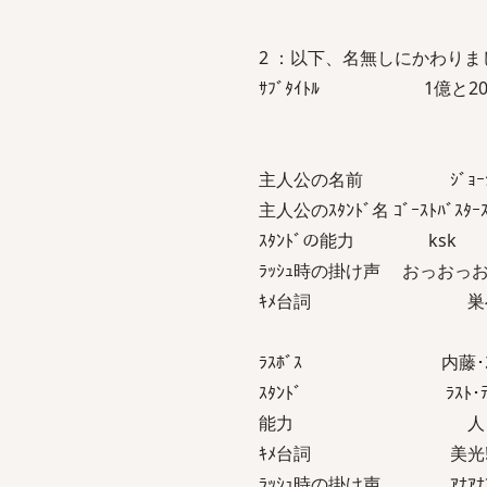
2 ：以下、名無しにかわりましてVIP
ｻﾌﾞﾀｲﾄﾙ 1億と200
主人公の名前 ｼﾞｮｰｼ
主人公のｽﾀﾝﾄﾞ名 ｺﾞｰｽﾄﾊﾞｽﾀｰ
ｽﾀﾝﾄﾞの能力 ksk
ﾗｯｼｭ時の掛け声 おっおっおっ
ｷﾒ台詞 巣へ
ﾗｽﾎﾞｽ 内藤･ｽｶﾙ
ｽﾀﾝﾄﾞ ﾗｽﾄ･ﾃﾞ
能力 人と距
ｷﾒ台詞 美光!ﾊﾞ
ﾗｯｼｭ時の掛け声 ｱﾅｱﾅｱ