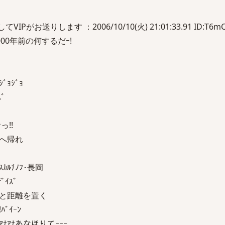
がお送りします ：2006/10/10(火) 21:01:33.91 ID:T6mC
0年前の何するだｰ!
ﾞｮｼﾞｮ
ｽﾞ
!!
帰れ
ﾁﾉﾌ･長岡
ｲｽﾞ
離を置く
ｲｰﾝ
ﾅｱﾅあなほりてｰｰｰ