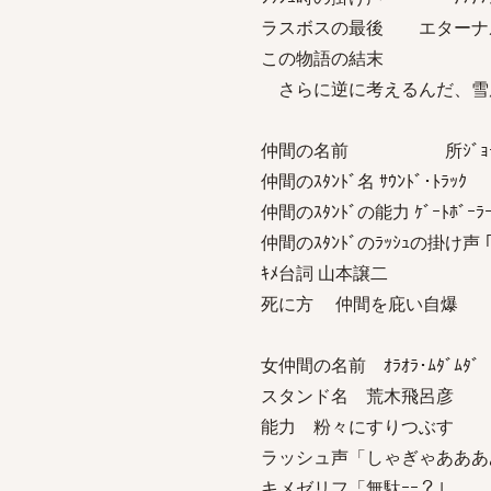
ラスボスの最後 エターナ
この物語の結末
さらに逆に考えるんだ、雪
仲間の名前 所ｼﾞｮｰ
仲間のｽﾀﾝﾄﾞ名 ｻｳﾝﾄﾞ･ﾄﾗｯｸ
仲間のｽﾀﾝﾄﾞの能力 ｹﾞｰﾄﾎﾞｰﾗ
仲間のｽﾀﾝﾄﾞのﾗｯｼｭの掛け声 
ｷﾒ台詞 山本譲二
死に方 仲間を庇い自爆
女仲間の名前 ｵﾗｵﾗ･ﾑﾀﾞﾑﾀﾞ
スタンド名 荒木飛呂彦
能力 粉々にすりつぶす
ラッシュ声「しゃぎゃあああ
キメゼリフ「無駄ｰｰ？」