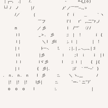
｜┌─, .| /. - =-{_(ｏ)
└┘ ﾉ ノ |/ ,r' ／￣''''‐-..,＞
/／ ｛ i' i ＿ ｀ヽ
￣フ i' l r' ,..二''ｧ ,ﾉ
n ／ 彡 l /''"´ 〈/ /
ｌl _ > . 彡 ;: | ! i {
ｌ| ＼ l 彡l ;. ｌ ｜ | !
|ｌ ﾄー-. !. ; |. | ,. -､,...､| :l
ｌl |彡 ｌ ; l ｉ i | l
ｌｌ iヾ 彡 l ;: ｌ ｜ { j {
|ｌ { 彡|. ゝ ;:i' ｀''''ｰ‐-' }
. ｎ. ｎ. ｎ l 彡 ::. ＼ ヽ､__ ﾉ
|! |! |! l彡| ::. `ー-｀ニ''ﾌﾞ
o o o l :. |