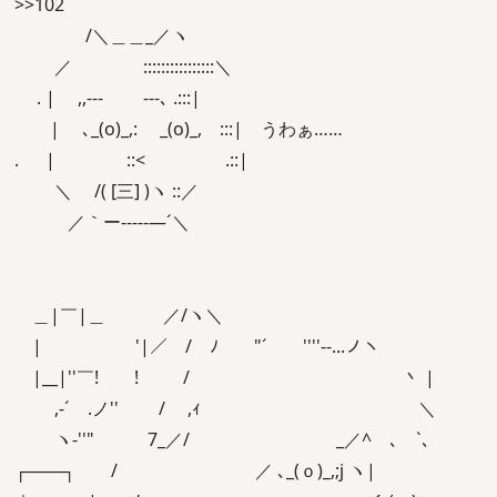
>>102
/＼＿＿_／ヽ
／ ::::::::::::::::＼
. | ,,-‐‐ ‐‐-､ .:::|
| ､_(o)_,: _(o)_, :::| うわぁ……
. | ::< .::|
＼ /( [三] )ヽ ::／
／｀ー‐--‐‐―´＼
＿|￣|＿ ／/ヽ＼
| '|／ / ﾉ "´￣￣''''‐-...ノヽ
|__|''￣! ! / 丶 |
,‐´ .ノ'' / ,ｨ ＼
ヽ-''" 7_／/ _／^ ､ `､
┌───┐ / ／ ､_(ｏ)_,;j ヽ|