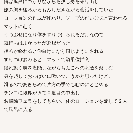
俺は風呂につかりながらも少し身を乗り出し
嬢の胸を後ろからもみしだきながら会話をしていた
ローションの作成が終わり、ソープのだいご味と言われる
マットに赴く
うつぶせになり体をすりつけられるだけなので
気持ちはよかったが退屈だった
後ろが終わると仰向けになり同じようにされる
すりつけおわると、マットで騎乗位挿入
揺れ動く胸を堪能しながらちんこへの刺激を楽しむ
身を起しておっぱいに吸いつこうかと思ったけど、
滑るのであきらめて片方の手でもむのにとどめる
チンコに限界がきて２度目の中出し
お掃除フェラをしてもらい、体のローションを流して２人
で風呂に入る