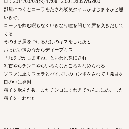
日：2011/03/02(水) 17:08:12.60 ID:l8SWG2l00
部屋につくとコーラをだされ談笑タイムがはじまるかと思
いきや、
コーラを飲む暇もなくいきなり瞳を閉じて唇を突きだして
くる
そのまま唇をつけるだけのキスをしたあと
おっぱい揉みながらディープキス
「服を脱がしますね」といわれ裸にされ
乳首やらチンコやらいろんなところをなめられる
ソファに座りフェラとパイズリのコンボをされて１発目を
口の中に発射
精子を飲んだ後、またチンコにくわえてちんこにのこった
精子をすわれた