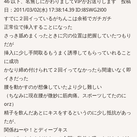
46 以下、名無しにかわりましてVIPがお送りします 投稿
日：2011/03/02(水) 17:38:14.39 ID:l8SWG2l00
すでに２回イっているがちんこは余裕でガチガチ
正常位で挿入することになった
さっき舐めまくったときに穴の位置は把握していたつもり
だが
挿入に少し手間取るもうまく誘導してもらっていれること
に成功
かなり締め付けられて２回イってなかったら間違いなく即
イきだった
腰を動かすのが想像していたより少し難しい
（ちなみに現在腰が微妙に筋肉痛。スポーツしてたのに
orz）
精子を飲んだあとにキスをするというのに少し抵抗があっ
たが、
関係ねーや！とディープキス