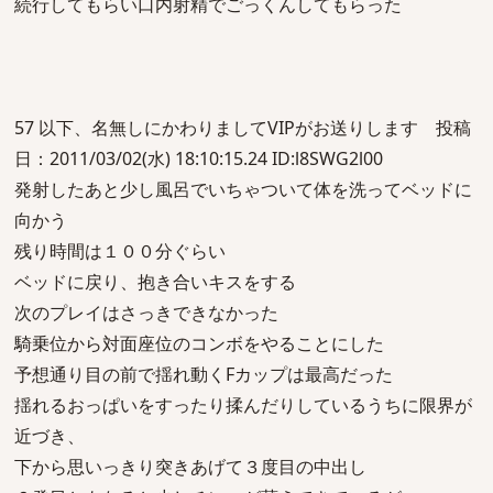
続行してもらい口内射精でごっくんしてもらった
57 以下、名無しにかわりましてVIPがお送りします 投稿
日：2011/03/02(水) 18:10:15.24 ID:l8SWG2l00
発射したあと少し風呂でいちゃついて体を洗ってベッドに
向かう
残り時間は１００分ぐらい
ベッドに戻り、抱き合いキスをする
次のプレイはさっきできなかった
騎乗位から対面座位のコンボをやることにした
予想通り目の前で揺れ動くFカップは最高だった
揺れるおっぱいをすったり揉んだりしているうちに限界が
近づき、
下から思いっきり突きあげて３度目の中出し