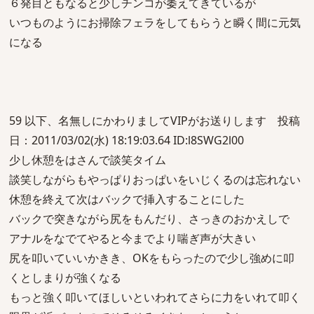
６発目ともなると少しチンコが萎えてきているが
いつものようにお掃除フェラをしてもらうと瞬く間に元気
になる
59 以下、名無しにかわりましてVIPがお送りします 投稿
日：2011/03/02(水) 18:19:03.64 ID:l8SWG2l00
少し休憩をはさんで談笑タイム
談笑しながらもやっぱりおっぱいをいじくるのは忘れない
休憩を終えて次はバックで挿入することにした
バックで突きながら尻をもんだり、さっきのおかえしで
アナルをなでてやると今までより喘ぎ声が大きい
尻を叩いていいかきき、OKをもらったので少し強めに叩
くとしまりが強くなる
もっと強く叩いてほしいといわれてさらに力をいれて叩く