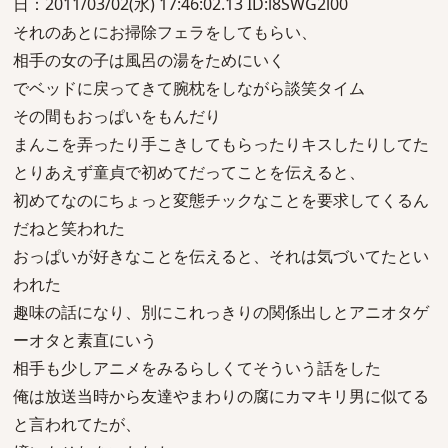
日：2011/03/02(水) 17:46:02.13 ID:l8SWG2l00
それのあとにお掃除フェラをしてもらい、
相手の女の子は風呂の湯をためにいく
でベッドに戻ってきて腕枕をしながら談笑タイム
その間もおっぱいをもんだり
まんこを弄ったり手こきしてもらったりキスしたりしてた
とりあえず童貞で初めてだってことを伝えると、
初めてなのにちょっと変態チックなことを要求してくるん
だねと笑われた
おっぱいが好きなことを伝えると、それは気づいてたとい
われた
趣味の話になり、別にこれっきりの関係出しとアニオタゲ
ーオタと素直にいう
相手も少しアニメをみるらしくてそういう話をした
俺は放送当時から友達やまわりの腐にカマキリ男に似てる
と言われてたが、