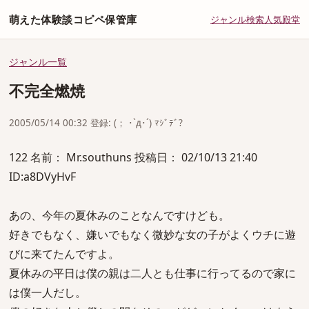
萌えた体験談コピペ保管庫
ジャンル
検索
人気
殿堂
ジャンル一覧
不完全燃焼
2005/05/14 00:32 登録: (； ･`д･´) ﾏｼﾞﾃﾞ?
122 名前： Mr.southuns 投稿日： 02/10/13 21:40
ID:a8DVyHvF
あの、今年の夏休みのことなんですけども。
好きでもなく、嫌いでもなく微妙な女の子がよくウチに遊
びに来てたんですよ。
夏休みの平日は僕の親は二人とも仕事に行ってるので家に
は僕一人だし。