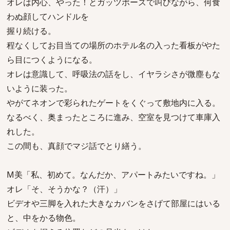
オレは内心、やった！とガッツポーズで叫びながら、何食
わぬ顔してハンドルを
握り続ける。
程なくしてお目当ての場所のホテル名の入った看板がやた
ら目につくようになる。
オレは意識して、呼吸法の話をし、イヤラシさが微塵もな
いように装った。
やがてネオンで彩られたゲートをくぐって敷地内に入る。
なるべく、奥まったところに進み、空室を見つけて車庫入
れした。
この間も、真顔でマジ話でとり繕う。
M美「私、初めて。なんだか、アパートみたいですね。」
オレ「そ、そうかな？（汗）」
ビデオや三脚を入れた大きなカバンをさげて部屋にはいる
と、中をかる物色。