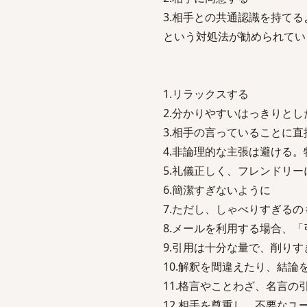
3.相手との共通認識を持て
という対処法が勧められてい
1.リラックスする
2.分かりやすいはっきりと
3.相手の言っていることに
4.非論理的な主張は避ける
5.礼儀正しく、フレンドリー
6.簡潔すぎないように
7.ただし、しゃべりすぎるの
8.メールを利用する場合、
9.引用は十分な量で、削り
10.解釈を間違えたり、結
11.格言やことわざ、名言
12.相手を尊重し、不要なユ