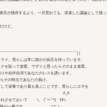
発言が残存するより、一旦荒れても、収束した議論として残っ
だけど。
￣￣￣￣￣￣￣￣￣￣￣￣￣￣￣￣￣￣￣￣||
キライ。荒らしは常に誰かの反応を待っています。
ンクを貼って放置。ウザイと思ったらそのまま放置。
煽りや自作自演であなたのレスを誘います。
らその時点であなたの負け。
にして栄養であり最も喜ぶことです。荒らしにエサを
いで下さい。 Λ_Λ
れさせておいて ＼ (ﾟーﾟ*) ｷﾎﾝ。
ら削除が一番です。 ⊂⊂ |