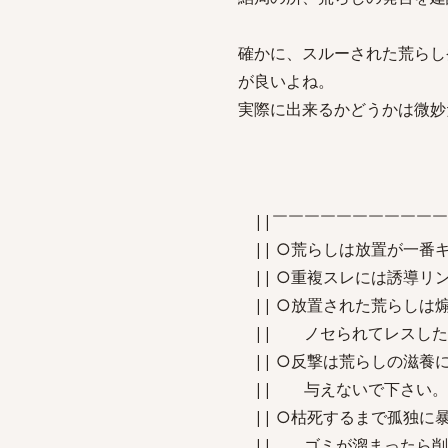
確かに、スルーされた荒らし
が良いよね。
実際に出来るかどうかは微妙
||￣￣￣￣￣￣￣￣￣￣￣
|| ○荒らしは放置が一番
|| ○重複スレには誘導リ
|| ○放置された荒らしは
|| ノセられてレスした
|| ○反撃は荒らしの滋養
|| 与えな
|| ○枯死するまで孤独に暴
|| ゴミが溜まった