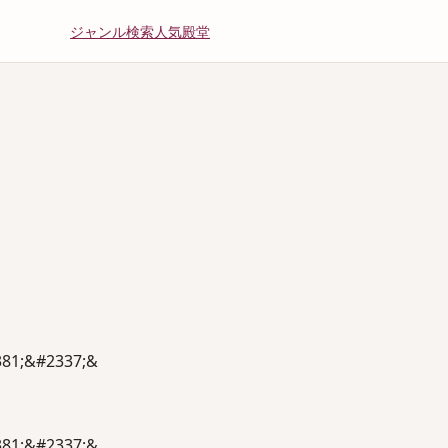
ジャンル
検索
人気
殿堂
381;&#2337;&
381;&#2337;&