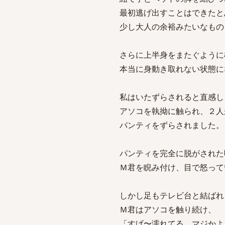
最初逃げ出すことはできたと
少し大人の余裕みたいなもの
さらに上半身をまたぐように
本当に身動き取れない状態に
私はいたずらされると直感し
アソコを執拗に触られ、２人
パンティをずらされました。
パンティを完全に脱がされた
Ｍ君を睨み付け、目で怒って
しかし足もテレビ台と結ばれ
Ｍ君はアソコを触り続け、
「すげ〜濡れてる。マジかよ