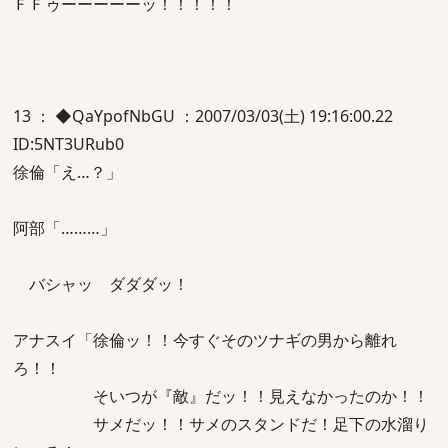
ＦＦゥーーーーーッ！！！！！
13 ： ◆QaYpofNbGU ：2007/03/03(土) 19:16:00.22
ID:5NT3URub0
徐倫「え…？」
阿部「………」
バシャッ ダダダッ！
アナスイ「徐倫ッ！！今すぐそのツナギの男から離れ
ろ！！
そいつが『敵』だッ！！見えなかったのか！！
サメだッ！！サメのスタンドだ！足下の水溜り