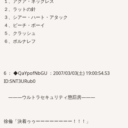
１、アクア・ネックレス
２、ラットの針
３、シアー・ハート・アタック
４、ビーチ・ボーイ
５、クラッシュ
６、ポルナレフ
6 ： ◆QaYpofNbGU ：2007/03/03(土) 19:00:54.53
ID:5NT3URub0
―――ウルトラセキュリティ懲罰房―――
徐倫「決着ゥゥーーーーーーーー！！！」