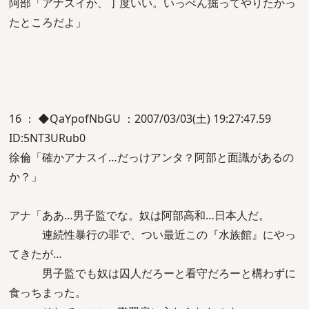
阿部「アナスイか、丁度いい。いっぺん掘ってやりたかっ
たところだよ」
16 ： ◆QaYpofNbGU ：2007/03/03(土) 19:27:47.59
ID:5NT3URub0
徐倫「確かアナスイ…だっけアンタ？阿部と面識があるの
か？」
アナ「ああ…男子監でな。奴は阿部高和…日本人だ。
連続性暴行の罪で、つい最近この『水族館』にやっ
てきたが…
男子監でも奴は囚人だろーと看守だろーと構わずに
食っちまった。