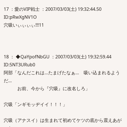
17 ：愛のVIP戦士 ：2007/03/03(土) 19:32:44.50
ID:pRwXgNV1O
穴吸いぃぃぃぃ!!!11
18 ： ◆QaYpofNbGU ：2007/03/03(土) 19:32:59.44
ID:5NT3URub0
阿部「なんだこれは…たまげたなぁ… 吸い込まれるよう
だ…
お前、今から『穴吸』に改名しろ」
穴吸「ンギモッヂイイ！！！」
穴吸（アナスイ）は生まれて初めてケツの底から震えあが