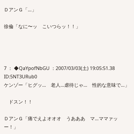
ＤアンＧ「…」
徐倫「なに〜ッ こいつらッ！！」
7 ： ◆QaYpofNbGU ：2007/03/03(土) 19:05:51.38
ID:5NT3URub0
ケンゾー「ヒグッ… 老人…虐待じゃ… 性的な意味で…」
ドスン！！
ＤアンＧ「痛でえよオオオ うあああ マ…ママァッ
ー！」