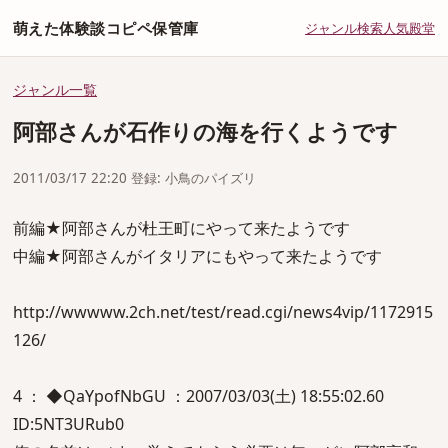
萌えた体験談コピペ保管庫
ジャンル
検索
人気
殿堂
ジャンル一覧
阿部さんが石作りの海を行くようです
2011/03/17 22:20 登録: 小鳥のパイズリ
前編★阿部さんが杜王町にやって来たようです
中編★阿部さんがイタリアにもやって来たようです
http://wwwww.2ch.net/test/read.cgi/news4vip/1172915
126/
4 ： ◆QaYpofNbGU ：2007/03/03(土) 18:55:02.60
ID:5NT3URub0