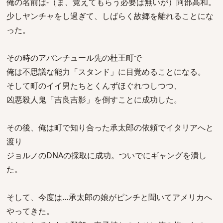
俺の名前は-（ま、覚えてもらう必要は無いが）阿部高和。
少しヤンチャをし過ぎて、しばらく故郷を離れることにな
った。
その時のアバンチュール先の杜王町で
俺は不思議な能力「スタンド」に目覚めることになる。
そして町のイイ男たちとくんずほぐれつしつつ、
凶悪殺人鬼「吉良吉影」を倒すことに成功した。
その後、俺は町で知り合った承太郎の依頼でイタリアへと
渡り
ジョルノのDNAの採取に成功。ついでにギャングを潰し
た。
そして、今度は…承太郎の娘がピンチと聞いてアメリカへ
やってきた。