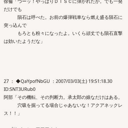
徐倫「つーッ！やっぱりＤＩＳＣに弾かれたか。でも一発
だけでも
隕石は呼べた。お前の爆弾戦車なら燃え盛る隕石に
突っ込んで
もろとも粉々になったよ。いくら頑丈でも隕石直撃
は効いたようだな」
27 ： ◆QaYpofNbGU ：2007/03/03(土) 19:51:18.30
ID:5NT3URub0
阿部「その機転、その判断力。承太郎の娘なだけはある。
穴吸を掘ってる場合じゃあないな！アクアネックレ
ス！！」