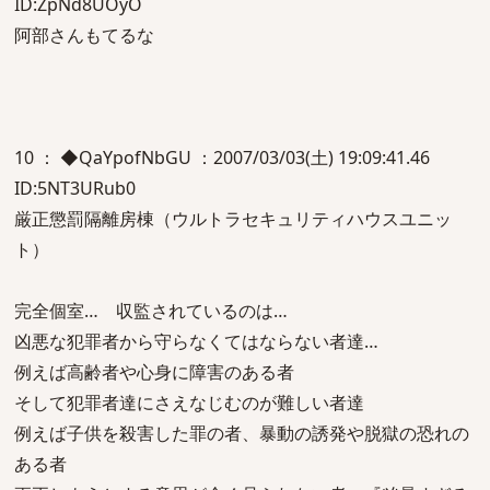
ID:ZpNd8UOyO
阿部さんもてるな
10 ： ◆QaYpofNbGU ：2007/03/03(土) 19:09:41.46
ID:5NT3URub0
厳正懲罰隔離房棟（ウルトラセキュリティハウスユニッ
ト）
完全個室… 収監されているのは…
凶悪な犯罪者から守らなくてはならない者達…
例えば高齢者や心身に障害のある者
そして犯罪者達にさえなじむのが難しい者達
例えば子供を殺害した罪の者、暴動の誘発や脱獄の恐れの
ある者