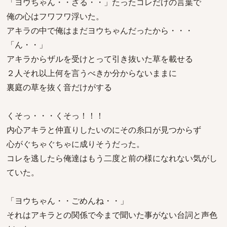
「ヨウちゃん・・ざる・・」たったコレだけの言葉で
俺の心はフワフワ浮いた。
アキラの中で俺はまだヨウちゃんだったから・・・
「ん・・」
アキラからザルを受けとって引き抜いた草を載せる
２人それ以上何を言うべきか分からないままに
裏庭の草を抜く音だけがする
くそっ・・・くそっ！！！
内心アキラと仲直りしたいのにその糸口が見つからず
心がぐちゃぐちゃに成りそうだった。
コレを逃したら俺達はもう二度と前の様になれない気がし
ていた。
「ヨウちゃん・・ごめんね・・」
それはアキラとの関係で今まで聞いた事がない台詞と声色