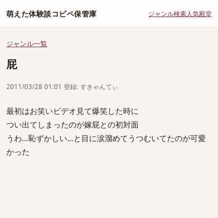
萌えた体験談コピペ保管庫
ジャンル
検索
人気
殿堂
ジャンル一覧
屁
2011/03/28 01:01 登録: すきゃんてぃ
最初はお笑いビデオ見て爆笑した時に
つい出てしまったのが嫁屁との初対面
うわ…恥ずかしい…と目に涙溜めてうつむいてたのが可愛
かった