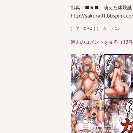
出典：■★■ 萌えた体験談コ
http://sakura01.bbspink.co
(・∀・): 42 | (・Ａ・): 55
過去のコメントを見る（13