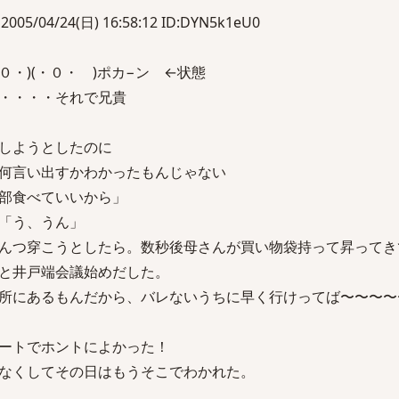
04/24(日) 16:58:12 ID:DYN5k1eU0
０・)(・０・ )ポカ−ン ←状態
・・・・それで兄貴
しようとしたのに
何言い出すかわかったもんじゃない
部食べていいから」
「う、うん」
んつ穿こうとしたら。数秒後母さんが買い物袋持って昇ってき
と井戸端会議始めだした。
所にあるもんだから、バレないうちに早く行けってば〜〜〜〜
ートでホントによかった！
なくしてその日はもうそこでわかれた。