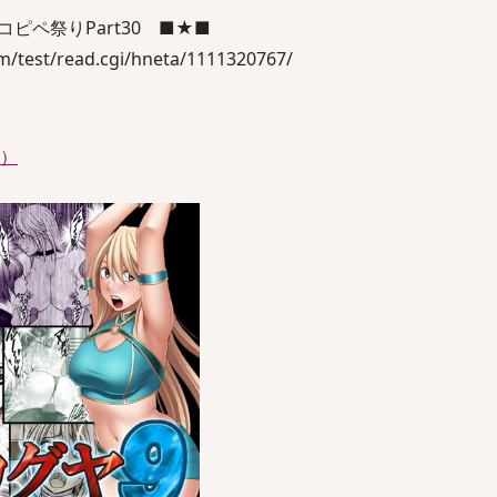
ピペ祭りPart30 ■★■
m/test/read.cgi/hneta/1111320767/
件）