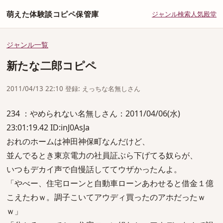
萌えた体験談コピペ保管庫
ジャンル
検索
人気
殿堂
ジャンル一覧
新たな二郎コピペ
2011/04/13 22:10 登録: えっちな名無しさん
234 ：やめられない名無しさん：2011/04/06(水)
23:01:19.42 ID:inJ0AsJa
おれのホームは神田神保町なんだけど、
並んでるとき東京電力の社員証ぶら下げてる奴らが、
いつもデカイ声で自慢話しててウザかったんよ。
「やべー、住宅ローンと自動車ローンあわせると借金１億
こえたわｗ。調子こいてアウディ買ったのアホだったｗ
ｗ」