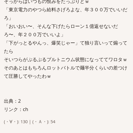
そっからはいつもの恨みをたっぷりとｗ
「東京電力のやつら給料さげろよな、年３００万でいいだ
ろ」
「おいおい〜、そんな下げたらローン１億返せないだ
ろ〜、年２００万でいいよ」
「下がっとるやんっ、爆笑じゃー」て独り言いって煽って
たら
そいつらがぷるぷるプルトニウム状態になっててワロタｗ
そのあとはもちろんロットバトルで麺半分くらいの差つけ
て圧勝してやったわｗ
出典：2
リンク：ch
(・∀・): 130 | (・Ａ・): 54