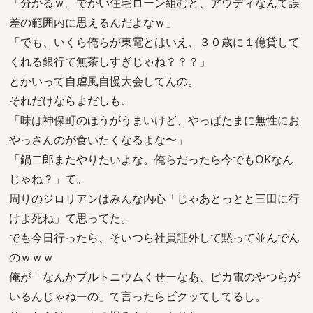
「分かるｗ。でかい住宅ローン組むと、アウディなんて誤
差の範囲内に思えるんだよなｗ」
「でも、いくら俺らが東電とはいえ、３０歳に１億貸して
くれる銀行て無茶しすぎじゃね？？？」
とかいって自虐風自慢大会してんの。
それだけならまだしも、
「味は神保町のほうがうまいけど、やっぱたまに無性にお
やっさんのが食いたくなるよな〜」
「鍋二郎またやりたいよな。俺らだったら今でもOKなん
じゃね？」て。
周りのジロリアンはみんな内心「じゃあとっとと三田に行
けよ死ね」て思ってた。
でも今日行ったら、そいつら社員証外して黙って並んでん
のｗｗｗ
俺が「なんかプルトニウムくせーなあ、ピカ電のやつらが
いるんじゃねーの」て言ったらビクッてしてるし。