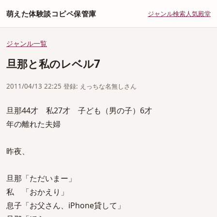
萌えた体験談コピペ保管庫
ジャンル
検索
人気
殿堂
ジャンル一覧
旦那と私のレベル7
2011/04/13 22:25 登録: えっちな名無しさん
旦那44才 私27才 子ども（男の子）6才
年の離れた夫婦
昨夜、
旦那「ただいまー」
私 「おかえり」
息子「お父さん、iPhone貸して」