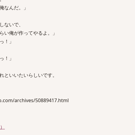
俺なんだ。」
しないで、
らい俺が作ってやるよ。」
っ！」
っ！」
れといいたいらしいです。
com/archives/50889417.html
件）