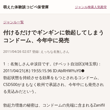
萌えた体験談コピペ保管庫
ジャンル
検索
人気
殿堂
ジャンル一覧
付けるだけでギンギンに勃起してしまう
コンドーム、今年中に発売
2011/04/26 02:07 登録: えっちな名無しさん
1 ：名無しさん＠涙目です。(チベット自治区)(埼玉県)：
2011/04/21(木) 19:55:15.96 ID:AbRHWYuY0●
勃起状態を持続させる効果をもつとされるコンドーム、
CSD500がまもなく欧州で承認され、今年中にも発売され
る見込みだという。
勃起力増進の秘密は、コンドームの先端に含まれるZanifil