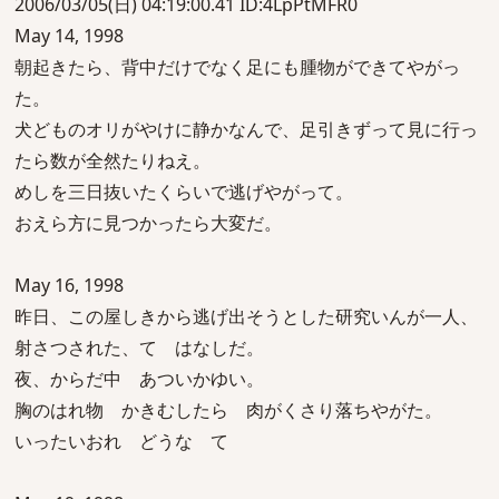
2006/03/05(日) 04:19:00.41 ID:4LpPtMFR0
May 14, 1998
朝起きたら、背中だけでなく足にも腫物ができてやがっ
た。
犬どものオリがやけに静かなんで、足引きずって見に行っ
たら数が全然たりねえ。
めしを三日抜いたくらいで逃げやがって。
おえら方に見つかったら大変だ。
May 16, 1998
昨日、この屋しきから逃げ出そうとした研究いんが一人、
射さつされた、て はなしだ。
夜、からだ中 あついかゆい。
胸のはれ物 かきむしたら 肉がくさり落ちやがた。
いったいおれ どうな て