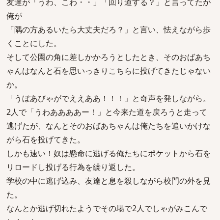
友達が「うわ、こわ・・」「回り道する？」と言ってたが
俺が
「隅の方あるいたら大丈夫だろ？」と言い、怯えながら歩
くことにした。
そして公園の角に差しかかろうとしたとき、そのおばあち
ゃんはなんと石を思いっきりこちらに投げてきたじゃない
か。
「うぼあびゃがでええああ！！！」と奇声を発しながら。
2人で「うわああああー！」と今来た道を戻ろうと走って
逃げたが、なんとそのおばあちゃんは俺たちを追いかけな
がら石を投げてきた。
しかも速い！奴は懸命に逃げる俺たちにポケットから石を
リロードし投げる行為を繰り返した。
学校の中に逃げ込み、友達と息を殺しながら校門の外を見
た。
なんとか逃げ切れたようでその場で2人でしゃがみこんで