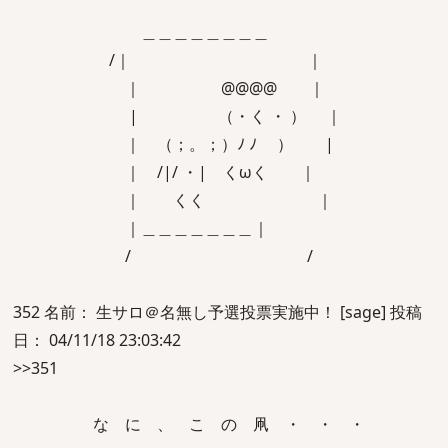
＿＿＿＿＿＿＿＿
/｜ ｜
｜ @@@@ ｜
| （・く ・ ） ｜
｜ （；。；）ﾉ ﾉ ） |
｜ /|/ ・| くωく ｜
｜ くく ｜
｜＿＿＿＿＿＿＿｜
/ /
352 名前： 生サロ＠名無し予選投票実施中！ [sage] 投稿
日： 04/11/18 23:03:42
>>351
な に 、 こ の 凧 ・ ・ ・