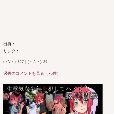
出典：
リンク：
(・∀・): 327 | (・Ａ・): 89
過去のコメントを見る（76件）