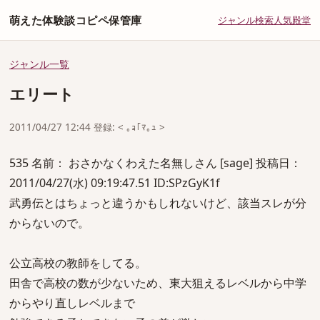
萌えた体験談コピペ保管庫
ジャンル
検索
人気
殿堂
ジャンル一覧
エリート
2011/04/27 12:44 登録: < ｡ｮ｢ﾏ｡ｭ >
535 名前： おさかなくわえた名無しさん [sage] 投稿日：
2011/04/27(水) 09:19:47.51 ID:SPzGyK1f
武勇伝とはちょっと違うかもしれないけど、該当スレが分
からないので。
公立高校の教師をしてる。
田舎で高校の数が少ないため、東大狙えるレベルから中学
からやり直しレベルまで