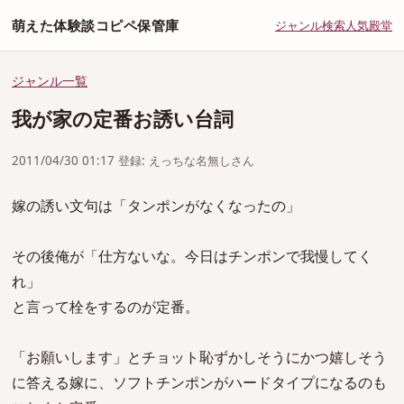
萌えた体験談コピペ保管庫
ジャンル
検索
人気
殿堂
ジャンル一覧
我が家の定番お誘い台詞
2011/04/30 01:17 登録: えっちな名無しさん
嫁の誘い文句は「タンポンがなくなったの」
その後俺が「仕方ないな。今日はチンポンで我慢してく
れ」
と言って栓をするのが定番。
「お願いします」とチョット恥ずかしそうにかつ嬉しそう
に答える嫁に、ソフトチンポンがハードタイプになるのも