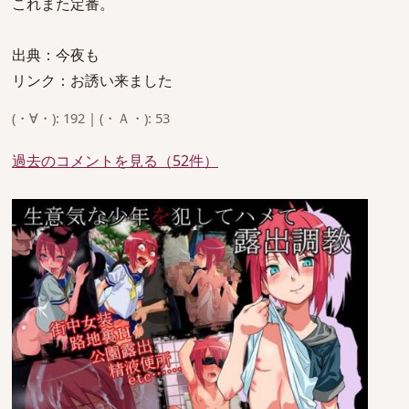
これまた定番。
出典：今夜も
リンク：お誘い来ました
(・∀・): 192 | (・Ａ・): 53
過去のコメントを見る（52件）