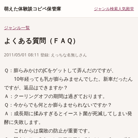
萌えた体験談コピペ保管庫
ジャンル
検索
人気
殿堂
ジャンル一覧
よくある質問（ＦＡＱ）
2011/05/01 08:11 登録: えっちな名無しさん
Ｑ：膨らみかけのJCをゲットして弄んだのですが、
10年経っても乳が膨らみませんでした。新車だったん
ですが、返品はできますか？
Ａ：クーリングオフの期間は過ぎております。
Ｑ：今からでも何とか膨らませられないですか？
Ａ：成長期に揉みすぎるとイースト菌が死滅してしまい発
酵に失敗します。
これからは腐敗の防止が重要です。