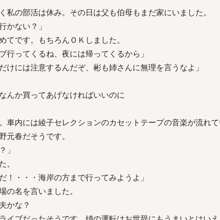
く私の部活は休み。その日は父も伯母もまだ家にいました。
行かない？」
めてです。もちろんＯＫしました。
ブ行ってくるね、夜には帰ってくるから」
だけには注意するんだぞ、彬も姉さんに無理を言うなよ」
なんか買ってあげなければいいのに
。車内には綾子セレクションのカセットテープの音楽が流れて
野元春だそうです。
？」
た。
だ！・・・海岸の方まで行ってみようよ」
場の名を言いました。
夫かな？
ライブだったそうです。姉の運転はお世辞にもうまいとはいえ