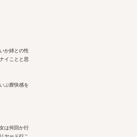
いか姉との性
ナイことと思
いぶ膣快感を
女は何回か行
リヤード行こ