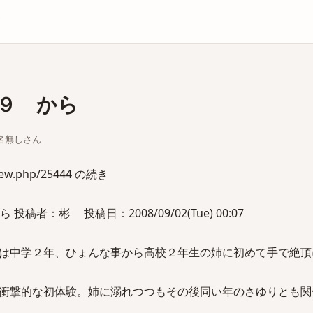
庫
９ から
ちな名無しさん
view.php/25444 の続き
 投稿者：彬 投稿日：2008/09/02(Tue) 00:07
は中学２年、ひょんな事から高校２年生の姉に初めて手で絶頂
衝撃的な初体験。姉に溺れつつもその後同い年のさゆりとも関