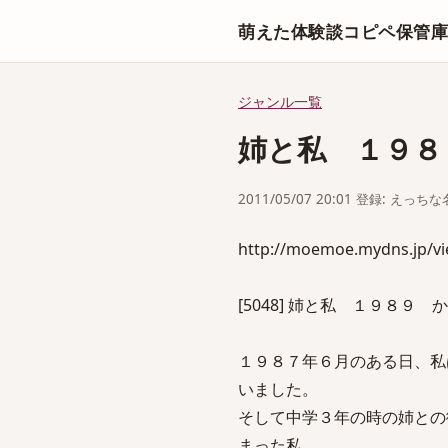
萌えた体験談コピペ保管
ジャンル一覧
姉と私 １９８
2011/05/07 20:01 登録: えっ
http://moemoe.mydns.jp/
[5048] 姉と私 １９８９ から
１９８７年６月のある日、私
いました。
そして中学３年の時の姉との
まった私。