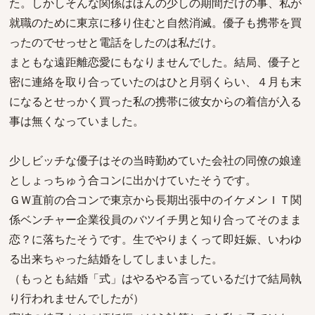
た。しかしそんな関係はほんの少しの期間だけの事、私が
就職のために東京に移り住むと自然消滅。優子も携帯を買
ったのでせっせと電話をしたのは私だけ。
まともな遠距離恋愛にもなりませんでした。結局、優子と
密に連絡を取り合っていたのはひと月弱くらい、４月も末
になるとせっかく買った私の携帯に彼女からの着信が入る
事は無くなっていました。
少しビッチな優子はその当時勤めていた会社の同僚の娘達
としょっちゅう合コンに出かけていたそうです。
ＧＷ直前の合コンで東京から長期出張中のイケメンＩＴ関
係ベンチャー企業役員のバツイチ男と知り合ってそのまま
恋？に落ちたそうです。生でやりまくって即妊娠、いわゆ
る出来ちゃった結婚をしてしまいました。
（もっとも結婚「式」はやるやる言っているだけで結局執
り行われませんでしたが）