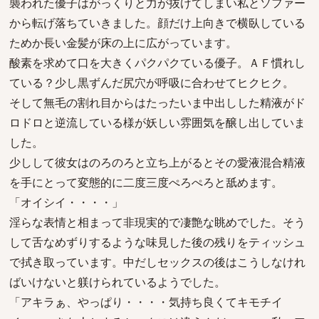
襲われた優子はがっくりと力が抜けてしまい私とソファー
から転げ落ちていきました。顔だけ上向きで横臥している
ためか長い金髪が床の上に広がっています。
酸素を求めて口を大きくパクパクている優子。ＡＦ慣れし
ている？少し黒ずんだ尻穴が呼吸に合わせてヒクヒク。
そして無毛の割れ目からはたったいま中出しした精液がド
ロドロと逆流している様が妖しい雰囲気を醸し出していま
した。
少しして彼女はのろのろと立ち上がるとその愛液混合精液
を手にとって変態的に二度三度ぺろぺろと舐めます。
「オイシイ・・・・」
淫らな表情と相まって非現実的で凄艶な眺めでした。そう
して舌なめずりするような味見した後の残りをティッシュ
で拭き取っています。中だしセックスの後はこうしなけれ
ばいけないと躾けられているようでした。
「アキラぁ、やっぱり・・・・気持ち良くてキモチイ