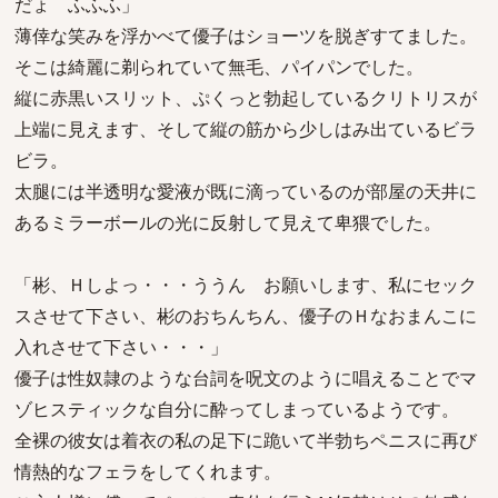
だょ ふふふ」
薄倖な笑みを浮かべて優子はショーツを脱ぎすてました。
そこは綺麗に剃られていて無毛、パイパンでした。
縦に赤黒いスリット、ぷくっと勃起しているクリトリスが
上端に見えます、そして縦の筋から少しはみ出ているビラ
ビラ。
太腿には半透明な愛液が既に滴っているのが部屋の天井に
あるミラーボールの光に反射して見えて卑猥でした。
「彬、Ｈしよっ・・・ううん お願いします、私にセック
スさせて下さい、彬のおちんちん、優子のＨなおまんこに
入れさせて下さい・・・」
優子は性奴隷のような台詞を呪文のように唱えることでマ
ゾヒスティックな自分に酔ってしまっているようです。
全裸の彼女は着衣の私の足下に跪いて半勃ちペニスに再び
情熱的なフェラをしてくれます。