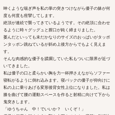
呻くような喘ぎ声を私の掌の突きつけながら優子の躰が何
度も何度も痙攣してします。
絶頂が連続で襲ってきているようです。その絶頂に合わせ
るように時々グッグュと膣口が鈍く締まりました。
萎んだといっても未だかなりのサイズのおっぱいがタッポ
ンタッポン跳ねているが斜め上後方からでもよく見えま
す。
そんな肉感的な優子を蹂躙していた私もついに限界が近づ
いてきました。
私は優子の口と柔らかい胸を力一杯押さえながらソファー
寝転がるように倒れ込みます。寝バックの優子が仰向けに
私の上に乗りあげる変形後背女性上位になりました。私は
膝を曲げて腰の運動スペースを作ると射精に向けて下から
鬼突きします。
「ゆうちゃん 中！でいいか？ いくぞ！」