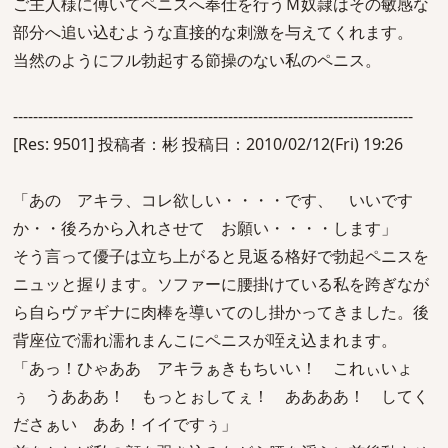
ご主人様に傅いてペニスへ奉仕を行うＭ奴隷はその敏感な
部分へ追い込むような直接的な刺激を与えてくれます。
当然のようにフル勃起する節操のない私のペニス。
--------------------------------------------------------------------------------
[Res: 9501] 投稿者：彬 投稿日：2010/02/12(Fri) 19:26
「あの アキラ、コレ欲しい・・・・です、 いいです
か・・後ろから入れさせて お願い・・・・します」
そう言って優子は立ち上がると見返る格好で勃起ペニスを
ニュッと握ります。ソファーに腰掛けている私を跨ぎなが
ら自らヴァギナに肉棒を導いてのし掛かってきました。後
背座位で濡れ濡れまんこにペニスが咥え込まれます。
「あっ！ひゃああ アキラぁきもちいい！ これぃいょ
ぅ うあああ！ もっとぉしてぇ！ ああああ！ してく
ださぁい ああ！イイですぅ」