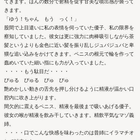
てきます。ほんの数分で射精を促す甘美な噴出感が襲って
きます。
「ゆう！ちゃん もう っく！」
股間で上目遣いに私の表情を伺っていた優子、私の限界を
察知していました。彼女は更に強力に肉棒吸引しながら茶
髪というよりも金色に近い髪を振り乱しジュバジュバと卑
猥な追い込みをかけてきます。ペニスの根元で輪を作って
蠢めいていた細い指にも力が入っていました。
・・・・もう駄目だ・・・・
びゅる びゅる びゅ びゅ
艶めかしい動きの舌先を押し分けるように精液が温かい口
腔内に吹き上がります。
間欠的に震えるペニス、精液を最後まで吸いあげる優子。
彼女の喉が精液を飲み干していきます。精飲平気なマゾ義
姉。
・・・・口でこんな快感を味わったのは昔姉にイラマチオ