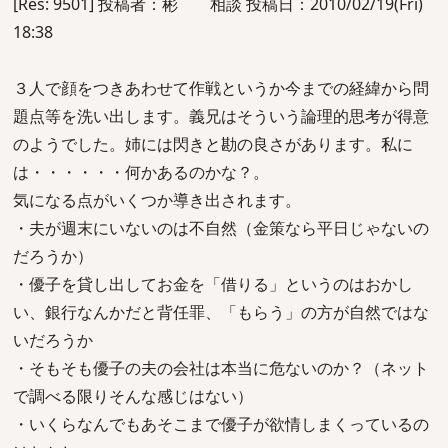
[Res: 9501] 投稿者：彬 相談 投稿日：2010/02/19(Fri)
18:38
３人で顔をつきあわせて作戦というか今までの経緯から問
題点等を洗い出します。義兄はそういう論理的思考が得意
のようでした。姉には閃きと勘の良さがあります。私に
は・・・・・・何かあるのかな？。
気になる点がいくつか導き出されます。
・夫が週末にいないのは不自然（金策なら平日じゃないの
だろうか）
・優子を貸し出してお金を「借りる」というのはおかし
い、銀行なんかだと背任罪、「もらう」の方が自然ではな
いだろうか
・そもそも優子の夫の会社は本当に危ないのか？（ネット
で調べる限りそんな感じはない）
・いくらなんでもあそこまで優子が欲情しまくっているの