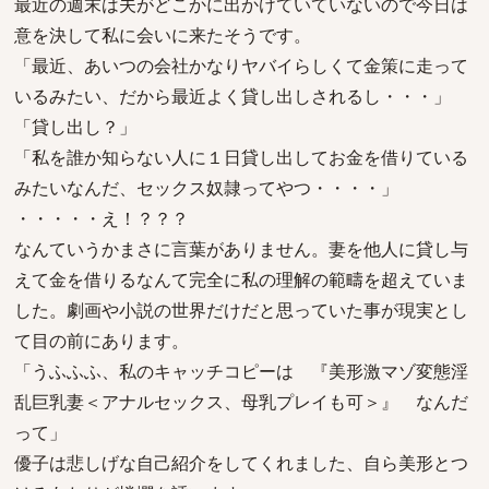
最近の週末は夫がどこかに出かけていていないので今日は
意を決して私に会いに来たそうです。
「最近、あいつの会社かなりヤバイらしくて金策に走って
いるみたい、だから最近よく貸し出しされるし・・・」
「貸し出し？」
「私を誰か知らない人に１日貸し出してお金を借りている
みたいなんだ、セックス奴隷ってやつ・・・・」
・・・・・え！？？？
なんていうかまさに言葉がありません。妻を他人に貸し与
えて金を借りるなんて完全に私の理解の範疇を超えていま
した。劇画や小説の世界だけだと思っていた事が現実とし
て目の前にあります。
「うふふふ、私のキャッチコピーは 『美形激マゾ変態淫
乱巨乳妻＜アナルセックス、母乳プレイも可＞』 なんだ
って」
優子は悲しげな自己紹介をしてくれました、自ら美形とつ