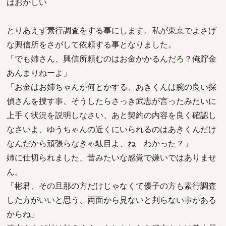
はおかしい
とりあえず素行調査をする事にします。私が東京でよさげ
な興信所をさがして依頼する事となりました。
「でも姉さん、興信所頼むのはお金かかるんだろ？俺貯金
あんまりねーよ」
「お金はお姉ちゃんが何とかする、あきくんは腕の良い探
偵さんを捜す事、そうしたらさっき武志が言ったみたいに
上手く状況を説明しなさい、あと契約の内容を良く確認し
なさいよ、ゆうちゃんの近くにいられるのはあきくんだけ
なんだから頑張らなきゃ駄目よ、ね わかった？」
姉に仕切られました、昔みたいな感覚で嫌いではありませ
ん。
「彬君、その旦那の方だけじゃなくて優子の方も素行調査
した方がいいと思う、両面から見ないと判らない事がある
からね」