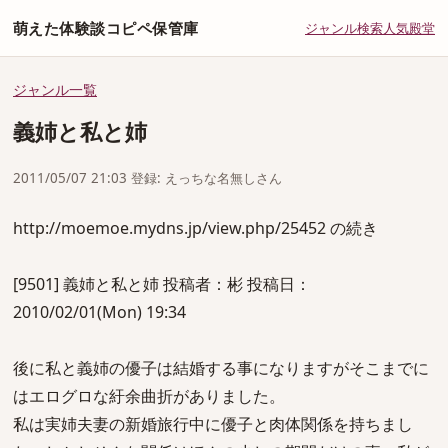
萌えた体験談コピペ保管庫
ジャンル
検索
人気
殿堂
ジャンル一覧
義姉と私と姉
2011/05/07 21:03 登録: えっちな名無しさん
http://moemoe.mydns.jp/view.php/25452 の続き
[9501] 義姉と私と姉 投稿者：彬 投稿日：
2010/02/01(Mon) 19:34
後に私と義姉の優子は結婚する事になりますがそこまでに
はエログロな紆余曲折がありました。
私は実姉夫妻の新婚旅行中に優子と肉体関係を持ちまし