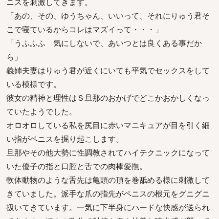
ニスを刺激してきます。
「あの、その、ゆうちゃん、いいって、それにりゅう君そ
こで寝ているからコレはマズイって・・・」
「うふふふ 気にしないで、あいつとは良くある事だか
ら」
義姉夫妻はりゅう君が近くにいても平気でセックスをして
いる模様です。
彼女の精神と理性はＳ旦那のおかげでどこかおかしくなっ
ていたようでした。
オロオロしている私を尻目に赤いマニキュアが目を引く細
い指がペニスを掘り起こします。
旦那やその他大勢に性調教されてハイテクニックになって
いた優子の指と口腔と舌での肉棒愛撫。
軟体動物のような舌先は亀頭の頂を巻舐める様に刺激して
きていました。派手な爪の指先がペニスの根元をグニグニ
扱いてきています。一気に下半身にハードな快感が送られ