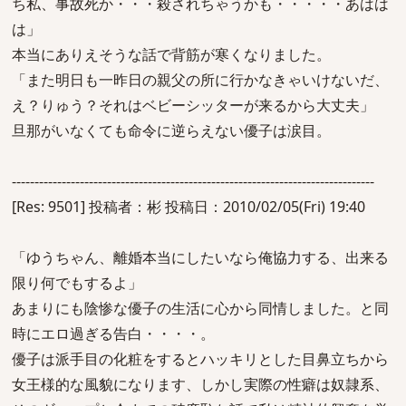
ち私、事故死か・・・殺されちゃうかも・・・・・あはは
は」
本当にありえそうな話で背筋が寒くなりました。
「また明日も一昨日の親父の所に行かなきゃいけないだ、
え？りゅう？それはベビーシッターが来るから大丈夫」
旦那がいなくても命令に逆らえない優子は涙目。
--------------------------------------------------------------------------------
[Res: 9501] 投稿者：彬 投稿日：2010/02/05(Fri) 19:40
「ゆうちゃん、離婚本当にしたいなら俺協力する、出来る
限り何でもするよ」
あまりにも陰惨な優子の生活に心から同情しました。と同
時にエロ過ぎる告白・・・・。
優子は派手目の化粧をするとハッキリとした目鼻立ちから
女王様的な風貌になります、しかし実際の性癖は奴隷系、