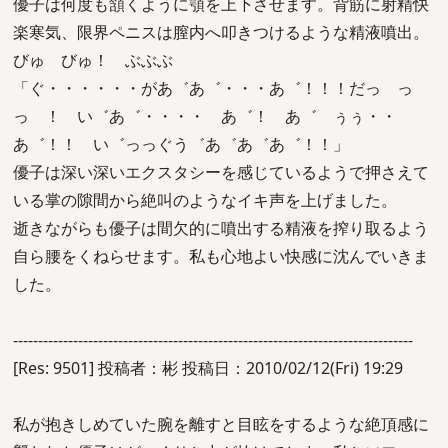
優子は何度も頷くように顎を上下させます。背筋に射精快
楽寒気、限界ペニスは膣内へ叩きつけるような精液噴出。
びゅ びゅ！ ぶぶぶ
「ぐ・・・・・・があ゛あ゛・・・あ゛！！！だっ っ
っ ！ い゛あ゛・・・・ あ゛！ あ゛ ぅぅ・・
あ゛！！ い゛っっぐう゛あ゛あ゛あ゛！！」
優子は深い深いエクスタシーを感じているようで押さえて
いる掌の隙間から絶叫のようなイキ声を上げました。
逝きながらも優子は間欠的に噴出する精液を搾り取るよう
自ら腰をくねらせます。私も心地よい快感に沈んでいきま
した。
--------------------------------------------------------------------------------
[Res: 9501] 投稿者：彬 投稿日：2010/02/12(Fri) 19:29
私が抱きしめていた腕を離すと目眩をするような絶頂感に