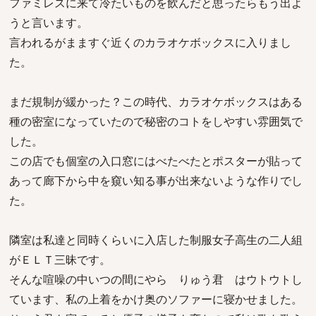
ファミレスに来て冷たいものを飲んだと思ったらもう出よ
うと言います。
言われるがまますぐ近くのカラオケボックスに入りまし
た。
まだ規制が緩かった？この時代、カラオケボックスはある
種の密室になっていたので秘密のコトをしやすい雰囲気で
した。
この店でも個室の入口窓にはべたべたとポスターが貼って
あって廊下から中を窺い知る事が出来ないような作りでし
た。
隣室は私達と同時くらいに入店した制服女子高生の二人組
がＥＬＴ三昧です。
そんな喧噪の中いつの間にやら りゅう君 はウトウトし
ています、私の上着をかけ奥のソファーに寝かせました。