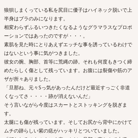
狼狽しまくっている私を尻目に優子はハイネック脱いで上
半身はブラのみになります。
相変わらずふるいつきたくなるようなグラマラスなプロポ
ーションではあったのですが・・・。
素肌を見た時にとりあえずエッチな事を誘っているわけで
はないという事に気がつきました。
彼女の腕、胸部、首等に荒縄の跡。それも何度もきつく締
めたらしく傷として残っています。お腹には裂傷や筋のア
ザが所々ありました。
「旦那ね、元々Sっ気があったんだけど最近すっごく非道
くなってさ・・・・跡が消えないんだ」
そう言いながら今度はスカートとストッキングを脱ぎま
す。
太腿にも傷が残っています。そしてお尻から背中にかけて
ムチの跡らしい紫の痣がハッキリとついていました。