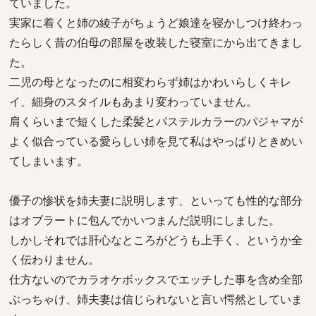
ていました。
実家に着くと姉の綾子がちょうど娘達を寝かしつけ終わっ
たらしく昔の伯母の部屋を改装した寝室にから出てきまし
た。
二児の母となったのに相変わらず姉はかわいらしくキレ
イ、細身のスタイルもあまり変わっていません。
肩くらいまで短くした柔髪とパステルカラーのパジャマが
よく似合っている愛らしい姉を見て私はやっぱりときめい
てしまいます。
優子の惨状を姉夫妻に説明します、といっても性的な部分
はオブラートに包んでかいつまんだ説明にしました。
しかしそれでは肝心なところがどうも上手く、というか全
く伝わりません。
仕方ないのでカラオケボックスでエッチした事を含め全部
ぶっちゃけ、姉夫妻は信じられないと言い愕然としていま