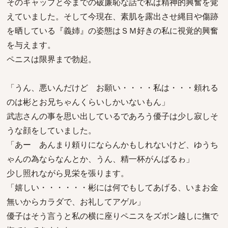
そのギャップと今までの破廉恥な話で私は精神的興奮を覚
えていました。そして今現在、素肌を露出させ縄目や傷跡
を晒している『義姉』の姿態はＳＭ好きの私に視覚的興奮
を与えます。
ペニスは限界まで勃起。
「うん、悪いんだけど お願い・・・・私は・・・頼れる
のは彬とお兄ちゃんくらいしかいないもん」
武志さんの事を思い出しているであろう優子は少し寂しそ
うな顔をしていました。
「あー あんまり頼りにならんかもしれないけど、ゆうち
ゃんの為ならなんとか、うん、精一杯がんばるゎ」
少し照れながら見栄を張ります。
「嬉しい・・・・・・彬には何でもしてあげる、いまお金
無いからカラダで、お礼してアゲル」
優子はそう言うと私の横に座りペニスをズボン越しに撫で