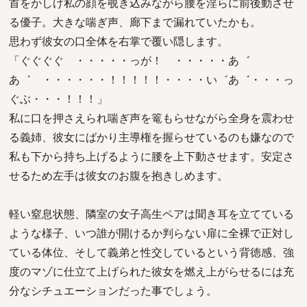
首をかしげ私の顔を覗き込みながら腰を淫らに前後動させ
る優子。大きな喘ぎ声、廊下まで漏れていたかも。
思わず彼女の口全体を右掌で覆い隠します。
「ぐぐぐぐ ・・・・・っが！ ・・・・・あ゛
あ゛ ・・・・・・！！！！！・・・・い゛あ゛・・・っ
ぐぶ・・・！！！」
私に口を押さえられ喘ぎ声を篭もらせながら全身を震わせ
る義姉、彼女にばかり主導権を握らせているのも嫌なので
私も下から持ち上げるように腰を上下動させます。安定さ
せるため左手は彼女のお腹を抱きしめます。
軽い窒息状態、隣室の女子高生ペアは聞き耳を立てている
ような様子、いつ誰が開けるか判らない扉に全裸で正対し
ている体位、そして義弟と性交しているという背徳感、強
度のマゾに仕立て上げられた彼女を燃え上がらせるには充
分なシチュエーションだった事でしょう。