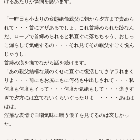
けるあたりが憐憫を誘います。
「一昨日も小太りの変態絶倫親父に朝から夕方まで責めら
れて・・・首にアザあるでしょ、これ首締められた跡なん
だ、ロープで首締められると私直ぐに落ちちゃう、おしっ
こ漏らして気絶するの・・・それ見てその親父すごく悦ん
じゃうし」
首締め痕を撫でながら話を続けます。
「あの親父結構な歳のくせに直ぐに復活してさヤラれまく
りよ・・・前にもお尻にもに何発も中出しされて・・・私
何度も何度もイって・・・何度か気絶もして・・・逝きす
ぎで夕方には立てないくらいぐったりよ ・・・・あはは
はは」
淫蕩な表情で自嘲気味に嗤う優子を見てるのは哀しかっ
た。