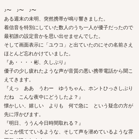
♪〜 ♪〜 ♪〜
ある週末の未明、突然携帯が鳴り響きました。
着信音を特別にしていた数人のうち一人が優子だったので
最初誰の設定音かを思い出せませんでした。
そして画面表示に「ユウコ」と出ていたのにその名前さえ
ほとんど忘れかけていました。
『あ・・・・彬、久しぶり』
優子の少し疲れたような声が音質の悪い携帯電話から聞こ
えてきます。
『えっ ああ うわー ゆうちゃん、ホントひっさしぶり
だね こんな夜中にどうしたよ？』
懐かしい、嬉しい よりも 何で急に という疑念の方が
先に浮かびます。
『明日、ううん今日時間取れる？』
どこか慌てているような、そして声を潜めているような雰