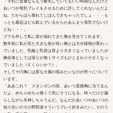
「それに普通ならもう断乳していてもいい時期なんだけど
あいつが母乳プレイをさせるために許してくれないんだよ
ね、だからほら垂れてしぼんできちゃったでしょ・・・も
っとも最近はピル飲んでいるからかあんまり母乳でないけ
どね・・・」
ブラを外して私に形が崩れてきた胸を見せてくれます。
数年前に私が見た大きな形が良い胸とは大分様相が変わっ
ていました、乳輪と乳首は昔より大きくなっていましたが
胸全体としては張りが無くサイズもひとまわり小さくなっ
ていました（Ｅくらいか？）。
そしてその胸には変な火傷の痕みたいなのが所々について
います。
「ああこれ？ スタンガンの痕、あいつ直接胸に当てるん
だよ、めちゃめちゃ痛くて死にそうになる。時々だけど漏
らしながら失神しちゃうんだ。なんだかあいつやあいつの
知り合いのＳの野郎達そういうプレイ好きみたい。そのう