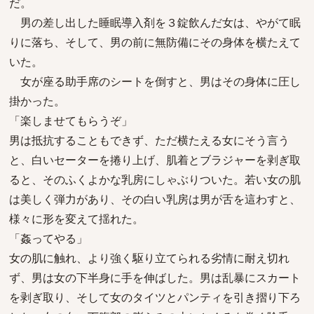
だ。
男の差し出した睡眠導入剤を３錠飲んだ女は、やがて眠
りに落ち、そして、男の前に無防備にその身体を横たえて
いた。
女が座る助手席のシートを倒すと、男はその身体に圧し
掛かった。
「楽しませてもらうぞ」
男は抵抗することもできず、ただ横たえる女にそう言う
と、白いセーターを捲り上げ、肌着とブラジャーを剥ぎ取
ると、そのふくよかな乳房にしゃぶりついた。若い女の肌
は美しく弾力があり、その白い乳房は男が舌を這わすと、
様々に形を変えて揺れた。
「姦ってやる」
女の肌に触れ、より強く駆り立てられる劣情に耐え切れ
ず、男は女の下半身に手を伸ばした。男は乱暴にスカート
を剥ぎ取り、そして女のタイツとパンティを引き摺り下ろ