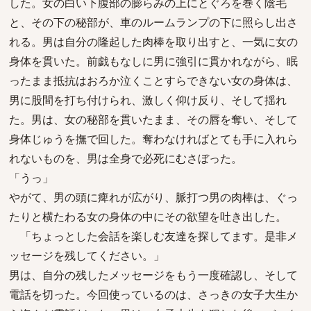
した。女の白い下腹部の膨らみの上にとぐろを巻く陰毛
と、その下の秘部が、車のルームランプの下に照らし出さ
れる。男は自分の隆起した肉棒を取り出すと、一気に女の
身体を貫いた。前戯もなしに男に強引に貫かれながら、眠
ったまま抵抗はおろか泣くことすらできない女の身体は、
男に股間を打ち付けられ、激しく仰け反り、そして揺れ
た。男は、女の秘部を貫いたまま、その唇を奪い、そして
身体じゅうを撫で回した。奪わなければとても手に入れら
れないものを、男は全身で必死にむさぼった。
「うっ」
やがて、男の頭に痺れが広がり、脈打つ男の肉棒は、ぐっ
たりと横たわる女の身体の中にその欲望を吐き出した。
「ちょっとした会話を楽しむ友達を探してます。是非メ
ッセージを残してください。」
男は、自分の残したメッセージをもう一度確認し、そして
電話を切った。今回使っているのは、さっきの女子大生か