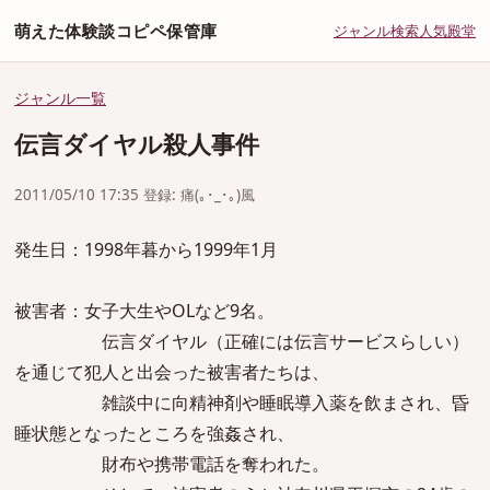
萌えた体験談コピペ保管庫
ジャンル
検索
人気
殿堂
ジャンル一覧
伝言ダイヤル殺人事件
2011/05/10 17:35 登録: 痛(｡･_･｡)風
発生日：1998年暮から1999年1月
被害者：女子大生やOLなど9名。
伝言ダイヤル（正確には伝言サービスらしい）
を通じて犯人と出会った被害者たちは、
雑談中に向精神剤や睡眠導入薬を飲まされ、昏
睡状態となったところを強姦され、
財布や携帯電話を奪われた。