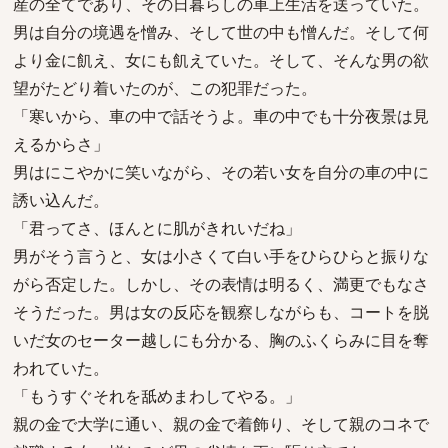
産の全てであり、その日暮らしの車上生活を送っていた。
男は自分の境遇を憎み、そして世の中も憎んだ。そして何
より金に飢え、女にも飢えていた。そして、そんな男の欲
望がたどり着いたのが、この犯罪だった。
「寒いから、車の中で話そうよ。車の中でも十分夜景は見
えるからさ」
男はにこやかに笑いながら、その若い女を自分の車の中に
誘い込んだ。
「君ってさ、ほんとに肌がきれいだね」
男がそう言うと、女は小さくて白い手をひらひらと振りな
がら否定した。しかし、その表情は明るく、満更でもなさ
そうだった。男は女の反応を観察しながらも、コートを脱
いだ女のセーター越しにも分かる、胸のふくらみに目を奪
われていた。
「もうすぐそれを舐めまわしてやる。」
親の金で大学に通い、親の金で着飾り、そして親のコネで