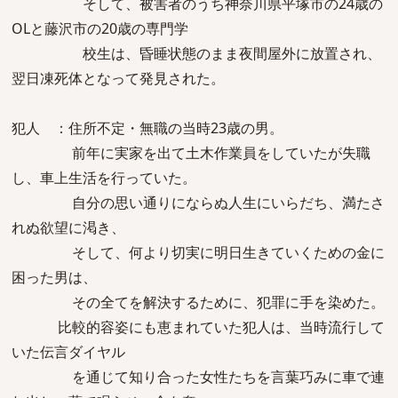
そして、被害者のうち神奈川県平塚市の24歳の
OLと藤沢市の20歳の専門学
校生は、昏睡状態のまま夜間屋外に放置され、
翌日凍死体となって発見された。
犯人 ：住所不定・無職の当時23歳の男。
前年に実家を出て土木作業員をしていたが失職
し、車上生活を行っていた。
自分の思い通りにならぬ人生にいらだち、満たさ
れぬ欲望に渇き、
そして、何より切実に明日生きていくための金に
困った男は、
その全てを解決するために、犯罪に手を染めた。
比較的容姿にも恵まれていた犯人は、当時流行して
いた伝言ダイヤル
を通じて知り合った女性たちを言葉巧みに車で連