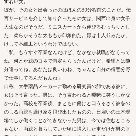
す若い女。
彼が、その女と出会ったのはほんの30分程前のことだ。伝
言サービスを介して知り合ったその女は、関西出身の女子
大生なのだそうだ。ミニスカートから伸びるむっちりとし
た、柔らかそうな太ももが印象的だ。顔は十人並みだが、
けして不細工というわけではない。
「私、もうすぐ卒業なんだけど、なかなか就職がなくって
ね、何とか親のコネで内定もらったんだけど、希望とは随
分違ってね。あなたは良いわね、ちゃんと自分の得意分野
で仕事してるんだもんね」
自称、大手薬品メーカーに勤める研究員の卵である彼に、
女はそう言った。男は、そう言われると曖昧に笑うしかな
かった。高校を卒業後、まともに働けと口うるさく彼をの
のしる両親を避け家を飛び出したものの、日雇いの土木現
場でしか働くことができなかった男は、今では住むところ
もない。両親と暮らしていた頃に購入した車だけが男の財