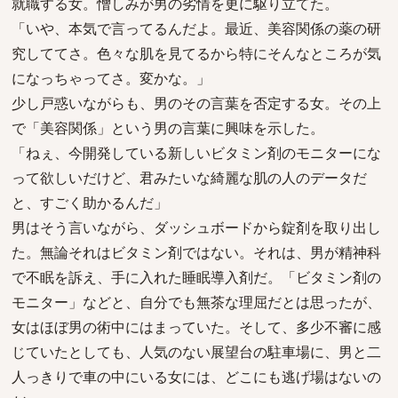
就職する女。憎しみが男の劣情を更に駆り立てた。
「いや、本気で言ってるんだよ。最近、美容関係の薬の研
究しててさ。色々な肌を見てるから特にそんなところが気
になっちゃってさ。変かな。」
少し戸惑いながらも、男のその言葉を否定する女。その上
で「美容関係」という男の言葉に興味を示した。
「ねぇ、今開発している新しいビタミン剤のモニターにな
って欲しいだけど、君みたいな綺麗な肌の人のデータだ
と、すごく助かるんだ」
男はそう言いながら、ダッシュボードから錠剤を取り出し
た。無論それはビタミン剤ではない。それは、男が精神科
で不眠を訴え、手に入れた睡眠導入剤だ。「ビタミン剤の
モニター」などと、自分でも無茶な理屈だとは思ったが、
女はほぼ男の術中にはまっていた。そして、多少不審に感
じていたとしても、人気のない展望台の駐車場に、男と二
人っきりで車の中にいる女には、どこにも逃げ場はないの