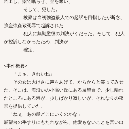
れ出し、薬で眠らせ、金を奪い、
そして、犯した。
検察は当初強盗殺人での起訴を目指したが断念、
強盗強姦致死罪で起訴された
犯人に無期懲役の判決がくだった。そして、犯人
が控訴しなかったため、判決が
確定。
<事件概要>
「まぁ、きれいね」
その女は大げさに声をあげて、からからと笑ってみせ
た。そこは、海沿いの小高い丘にある展望台で、少し離れ
たところにある港が、少しばかり寂しいが、それなりの夜
景を提供していた。
「ねぇ、あの船どこにいくのかな」
展望台の手すりにもたれながら、他愛もないことを言い出