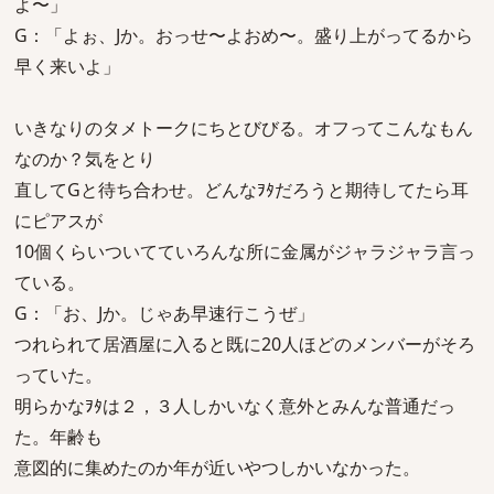
よ〜」
G：「よぉ、Jか。おっせ〜よおめ〜。盛り上がってるから
早く来いよ」
いきなりのタメトークにちとびびる。オフってこんなもん
なのか？気をとり
直してGと待ち合わせ。どんなｦﾀだろうと期待してたら耳
にピアスが
10個くらいついてていろんな所に金属がジャラジャラ言っ
ている。
G：「お、Jか。じゃあ早速行こうぜ」
つれられて居酒屋に入ると既に20人ほどのメンバーがそろ
っていた。
明らかなｦﾀは２，３人しかいなく意外とみんな普通だっ
た。年齢も
意図的に集めたのか年が近いやつしかいなかった。