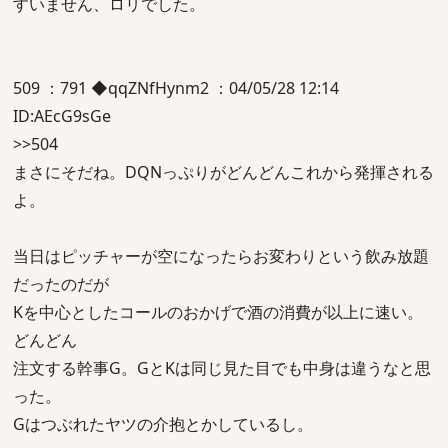
すいません、ロリでした。
509 ：791 ◆qqZNfHynm2 ：04/05/28 12:14
ID:AEcG9sGe
>>504
まさにそだね。DQNっぷりがどんどんこれから発揮される
よ。
当日はピッチャーが空になったらお変わりという飲み放題
だったのだが
Kを中心としたコールのおかげで酒の消費が以上に速い。
どんどん
注文する幹事G。GとKは同じ見た目でも中身は違うなと思
った。
Gはつぶれたヤツの介抱とかしているし。