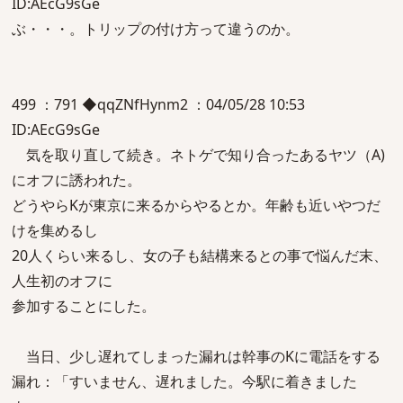
ID:AEcG9sGe
ぶ・・・。トリップの付け方って違うのか。
499 ：791 ◆qqZNfHynm2 ：04/05/28 10:53
ID:AEcG9sGe
気を取り直して続き。ネトゲで知り合ったあるヤツ（A)
にオフに誘われた。
どうやらKが東京に来るからやるとか。年齢も近いやつだ
けを集めるし
20人くらい来るし、女の子も結構来るとの事で悩んだ末、
人生初のオフに
参加することにした。
当日、少し遅れてしまった漏れは幹事のKに電話をする
漏れ：「すいません、遅れました。今駅に着きました