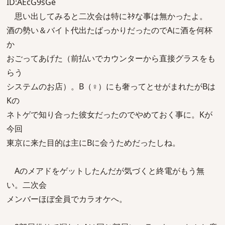
ID:AEcG9sGe
思い出してみると二次会は特にﾈﾀな事は無かったよ。
酒の勢い＆バイト代出たばっかりだったのでAに酒を何杯
か
おごってあげた（前払いでカウンターから直接グラスをも
らう
システムのお店）。B（♀）にも奢ってとせがまれたがBは
Kの
ネトゲで知り合った彼女だったのでやめておく事に。Kが
今回
東京に来た目的は主にBに会うためだったしね。
Aのメアドをゲットしたんだが気づくと終電がもう無
い。二次会
メンバーほぼ全員でカラオケへ。