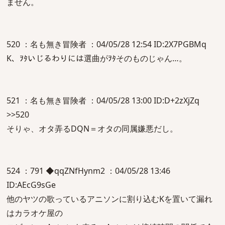
ません。
520 ：名も無き冒険者 ：04/05/28 12:54 ID:2X7PGBMq
K、ｦﾀいじるわりには選曲がｦﾀそのものじゃん…。
521 ：名も無き冒険者 ：04/05/28 13:00 ID:D+2zXjZq
>>520
そりゃ、オタ弄るDQN＝オタの同属嫌悪だし。
524 ：791 ◆qqZNfHynm2 ：04/05/28 13:46
ID:AEcG9sGe
他のヤツの歌っているアニソンに割り込むKを置いて漏れ
はカラオケ屋の