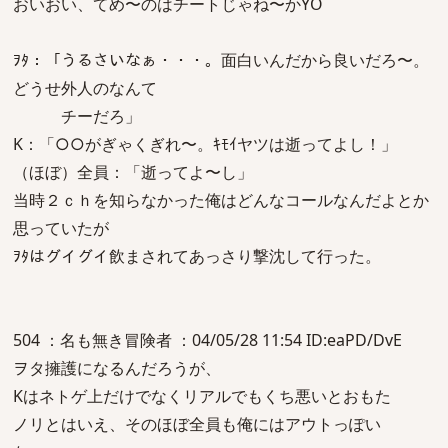
おいおい、てめ〜のはチートじゃね〜かYO
ｦﾀ：「うるさいなぁ・・・。面白いんだから良いだろ〜。
どうせ外人のなんて
チーだろ」
K：「○○がぎゃくぎれ〜。ｷﾓｲヤツは逝ってよし！」
（ほぼ）全員：「逝ってよ〜し」
当時２ｃｈを知らなかった俺はどんなコールなんだよとか
思っていたが
ｦﾀはグイグイ飲まされてあっさり撃沈して行った。
504 ：名も無き冒険者 ：04/05/28 11:54 ID:eaPD/DvE
ヲタ擁護になるんだろうが、
Kはネトゲ上だけでなくリアルでもくち悪いとおもた
ノリとはいえ、そのほぼ全員も俺にはアウトっぽい