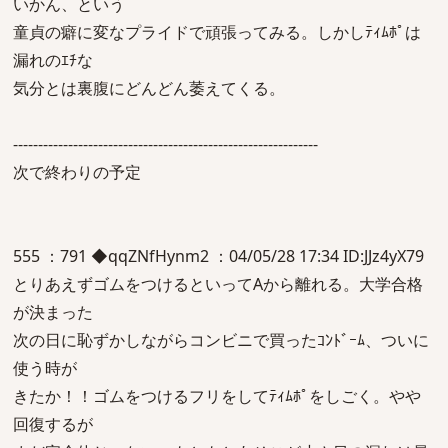
いかん、という
童貞の癖に変なプライドで頑張ってみる。しかしﾃｨﾑﾎﾟは
漏れのｴﾁな
気分とは裏腹にどんどん萎えてくる。
-------------------------------------------------------------
次で終わりの予定
555 ：791 ◆qqZNfHynm2 ：04/05/28 17:34 ID:JJz4yX79
とりあえずゴムをつけるといってAから離れる。大学合格
が決まった
次の日に恥ずかしながらコンビニで買ったｺﾝﾄﾞｰﾑ、ついに
使う時が
きたか！！ゴムをつけるフリをしてﾃｨﾑﾎﾟをしごく。やや
回復するが