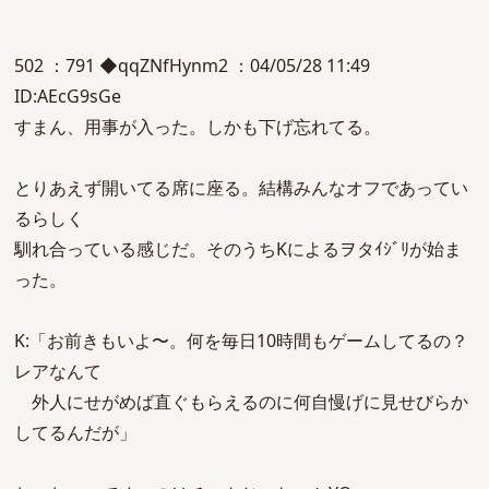
502 ：791 ◆qqZNfHynm2 ：04/05/28 11:49
ID:AEcG9sGe
すまん、用事が入った。しかも下げ忘れてる。
とりあえず開いてる席に座る。結構みんなオフであってい
るらしく
馴れ合っている感じだ。そのうちKによるヲタｲｼﾞﾘが始ま
った。
K:「お前きもいよ〜。何を毎日10時間もゲームしてるの？
レアなんて
外人にせがめば直ぐもらえるのに何自慢げに見せびらか
してるんだが」