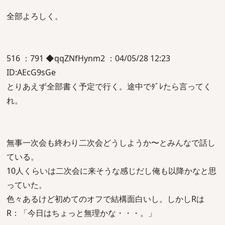
全部よろしく。
516 ：791 ◆qqZNfHynm2 ：04/05/28 12:23
ID:AEcG9sGe
とりあえず全部書く予定で行く。途中でﾀﾞﾚたら言ってく
れ。
無事一次会も終わり二次会どうしようか〜とみんなで話し
ている。
10人くらいは二次会に来そうな感じだし俺も以降かなと思
っていた。
色々あるけど初めてのオフで結構面白いし。しかしRは
R：「今日はちょっと無理かな・・・。」