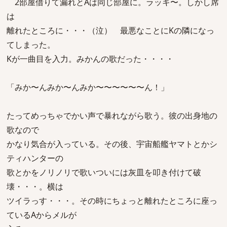
2部屋借りて漏れとAは同じ部屋に。ラッキ〜。しかし席
は
離れたところに・・・（泣） 最悪なことにKの隣になっ
てしまった。
Kが一曲目を入力。みかんの歌だった・・・・
「みか〜んみか〜んみか〜〜〜〜〜〜ん！」
たってめっちゃでかい声で暴れながら歌う。彼の出身地の
歌なので
かなり気合が入っている。その後、宇宙船艦ヤマトとかシ
ティハンターの
歌とかをノリノリで歌いついには灰皿を叩き付けて破
壊・・・。横は
ツイラっす・・・。その時にちょっと離れたところに座っ
ているAからメルが