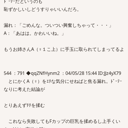
ﾄﾞｰﾃｰだというのも
恥ずかしいしどうすりゃいいんだろ。
漏れ：「ごめんな。ついつい興奮しちゃって・・・」
A：「あはは。かわいいね。」
もうお姉さんA（♀１こ上）に手玉に取られてしまってるよ
544 ：791 ◆qqZNfHynm2 ：04/05/28 15:44 ID:JJz4yX79
とにかくA（♀）をｴﾁな気分にせねばと焦る漏れ。ﾄﾞｰﾃｰ
なりに考えた結論が
とりあえずﾁﾁを揉む
これなら失敗してもFカップの巨乳を揉めるし上手くい