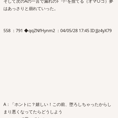
そして次のAの一言で漏れのﾄﾞｰﾃｰを捨てる（オマ○コ）夢
はあっさりと崩れていった。
558 ：791 ◆qqZNfHynm2 ：04/05/28 17:45 ID:JJz4yX79
A：「ホントに？嬉しい！この前、堕ろしちゃったからし
まり悪くなってたらどうしよう