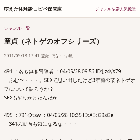
萌えた体験談コピペ保管庫
ジャンル
検索
人気
殿堂
ジャンル一覧
童貞（ネトゲのオフシリーズ）
2011/05/13 17:41 登録: 痛(｡･_･｡)風
491 ：名も無き冒険者 ：04/05/28 09:56 ID:JJz4yX79
ふむ〜・・・。SEXで思い出したけど3年前の某ネトゲオ
フについて語ろうか？
SEXもやりかけたんだが。
495 ：791◇tsw ：04/05/28 10:35 ID:AEcG9sGe
341の動向も気になるな・・・。