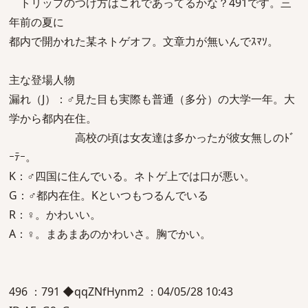
トリップのつけ方はこれであってるかな？491です。三
年前の夏に
都内で開かれた某ネトゲオフ。文章力が無いんでｽﾏｿ。
主な登場人物
漏れ（J）：♂見た目も実際も普通（多分）の大学一年。大
学から都内在住。
高校の頃は女友達は多かったが彼女無しのﾄﾞ
ｰﾃｰ。
K：♂四国に住んでいる。ネトゲ上では口が悪い。
G：♂都内在住。Kといつもつるんでいる
R：♀。かわいい。
A：♀。まあまあのかわいさ。胸でかい。
496 ：791 ◆qqZNfHynm2 ：04/05/28 10:43