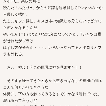
きゃHだ。高校の時に
読んだ「ふたりH」からの知識を総動員してTシャツの上か
ら優しく揉む。
たまにキツク揉む。キスは本の知識じゃ分らないけどﾁﾁな
ら何とかなるもんだ。
やがてA（♀）はまたｴﾁな気分になってきた。Tシャツは脱
がせれたがブラは
はずし方が分らん・・・。いろいろやってるとポロリとブ
ラも外れる。
おぉ、神よ！今この巨乳に神を見ますた！！
そのまま帰ってきたときから敷きっぱなしの布団に倒れ
こんで何とかｴﾁできそうな
体勢に。下の方も触ってみるとすでにかなり濡れていた。
濡れるって言うけど