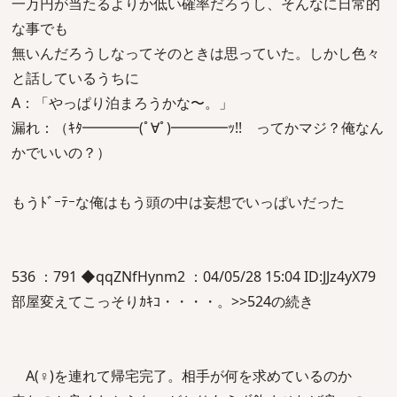
一万円が当たるよりか低い確率だろうし、そんなに日常的
な事でも
無いんだろうしなってそのときは思っていた。しかし色々
と話しているうちに
A：「やっぱり泊まろうかな〜。」
漏れ：（ｷﾀ━━━━(ﾟ∀ﾟ)━━━━ｯ!! ってかマジ？俺なん
かでいいの？）
もうﾄﾞｰﾃｰな俺はもう頭の中は妄想でいっぱいだった
536 ：791 ◆qqZNfHynm2 ：04/05/28 15:04 ID:JJz4yX79
部屋変えてこっそりｶｷｺ・・・・。>>524の続き
A(♀)を連れて帰宅完了。相手が何を求めているのか