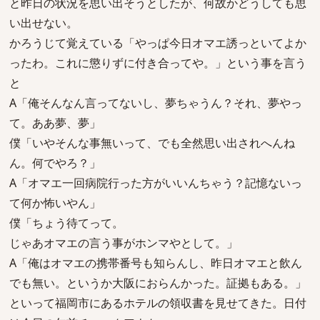
と昨日の状況を思い出そうとしたが、何故かどうしても思
い出せない。
かろうじて覚えている「やっぱ今日オマエ誘っといてよか
ったわ。これに懲りずに付き合ってや。」という事を言う
と
A「俺そんなん言ってないし、夢ちゃうん？それ、夢やっ
て。ああ夢、夢」
僕「いやそんな事無いって、でも全然思い出されへんね
ん。何でやろ？」
A「オマエ一回病院行った方がいいんちゃう？記憶ないっ
て何か怖いやん」
僕「ちょう待てって。
じゃあオマエの言う事がホンマやとして。」
A「俺はオマエの携帯番号も知らんし、昨日オマエと飲ん
でも無い。というか大阪におらんかった。証拠もある。」
といって福岡市にあるホテルの領収書を見せてきた。日付