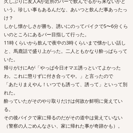
久しぶりに友人Aが近所のバーで飲んでるから来ないかと
いう。珍しい事もあるんだな、あいつと飲んだ事あったっ
け？
しかし懐かしさが勝ち、誘いにのってバイクで5〜6分くら
いのところにあるバー目指して行った。
11時くらいから飲んで夜中の3時くらいまで懐かしい話し
と、馬鹿話で盛り上がった。二人ともかなり酔っぱらって
いた。
帰りがけにAが「やっぱ今日オマエ誘っといてよかった
わ。これに懲りずに付き合ってや。」と言ったので
「あたりまえやん！いつでも誘って、誘って」といって別
れた。
酔っていたがそのやり取りだけは何故か鮮明に覚えてい
る。
その後バイクで家に帰るのだがその道中は覚えていない
（警察の人ごめんなさい、家に帰れた事が奇跡かも）。