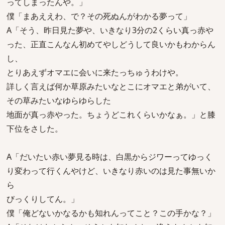
ってしまったんや。」
僕「まあええわ、で？その死ぬんがわかる夢って」
A「そう、昨日見た夢や、いきなり3分の2くらい真っ赤や
った、正直こんなん初めてやしどうして良いかもわからん
し、
とりあえずオマエに会いに来たっちゅうわけや。
詳しく言えば何か草原みたいなとこにオマエと弟がいて、
その草みたいなゆらゆらした
地面が真っ赤やった。ちょうどこれくらいかなぁ。」と膝
下位をさした。
A「だいたい赤い夢見る時は、白黒からジワーってゆっく
り変わって行くんやけど、いきなり赤いのは見た事無いか
ら
びっくりしてん。」
僕「俺どないかなるかも知れんってこと？この手かな？」