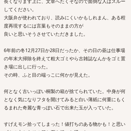
長くなります上に、文章へたくそなので面倒な人はスルー
してください。
大阪弁が使われており、読みにくいかもしれまん、ある程
度再現するには言葉もそのままの方が
良いと思いそうさせていただきました。
6年前の冬12月27日か28日だったか、その日の昼は仕事場
の年末大掃除を終えて粗大ゴミやら古雑誌なんかをゴミ置
き場に出しに行った。
その時、ふと目の端っこに何かが見えた。
何となく古いっぽい桐製の箱が捨てられていた。中身が何
となく気になりフタを開けてみると白い薄紙に何重にもく
るまれた奇麗な青っぽい石で出来た玉が入っていた。
すげえモン拾ってしまった！値打ちのある物かも！と思い