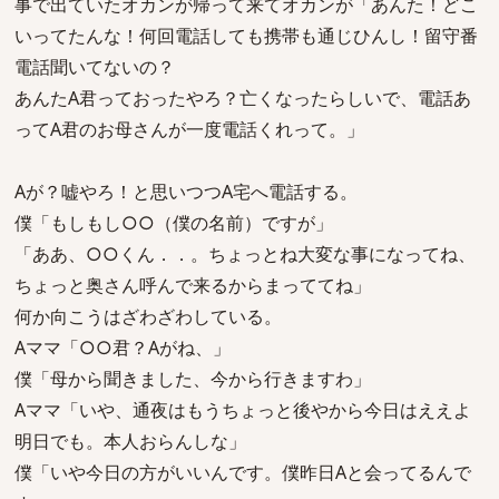
事で出ていたオカンが帰って来てオカンが「あんた！どこ
いってたんな！何回電話しても携帯も通じひんし！留守番
電話聞いてないの？
あんたA君っておったやろ？亡くなったらしいで、電話あ
ってA君のお母さんが一度電話くれって。」
Aが？嘘やろ！と思いつつA宅へ電話する。
僕「もしもし○○（僕の名前）ですが」
「ああ、○○くん．．。ちょっとね大変な事になってね、
ちょっと奥さん呼んで来るからまっててね」
何か向こうはざわざわしている。
Aママ「○○君？Aがね、」
僕「母から聞きました、今から行きますわ」
Aママ「いや、通夜はもうちょっと後やから今日はええよ
明日でも。本人おらんしな」
僕「いや今日の方がいいんです。僕昨日Aと会ってるんで