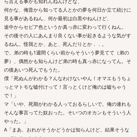
ら言える事かも知れんねんけどな、
何かな、俺昔から知ってる人とかの夢を何日か立て続けに
見る事があるねん、何か最初は白黒やねんけど、
途中からセピア色というか真っ赤に変わって行くねん。
その後その人にあんまり良くない事が起きるような気がす
るねん。怪我とか、あと、死んだりとか．．。
で、弟の時も1週間くらい前からそういう夢見てて（弟の
夢）、偶然かも知らんけど弟の時も真っ赤になってん。そ
の後あいつ死んでもうた。
僕「死ぬんがわかる？んなわけないやん！オマエもうちょ
っとマトモな嘘付けって！言っとくけど俺のは嘘ちゃう
で！」
マ「いや、死期がわかる人っておるらしいで。俺の連れも
そんな事言ってた奴おった。そいつのオカンもそういう人
やった。」
A「まあ、おれがそうかどうかは知らんけど、結果そうな