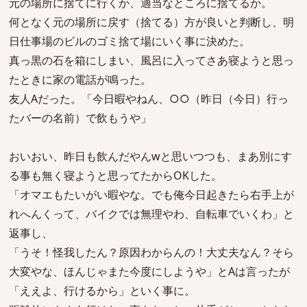
元の場所に捨てに行くか、適当なところに捨てるか。
何となく元の場所に戻す（捨てる）方が良いと判断し、明
日仕事場のビルのゴミ捨て場にいく事に決めた。
真っ黒の石を箱にしまい、風呂に入ってさあ寝ようと思っ
たときに家の電話が鳴った。
友人Aだった。「今日暇やねん、○○（昨日（今日）行っ
たバーの名前）で飲もうや」
おいおい、昨日も飲んだやんwと思いつつも、まあ別にす
る事も無く寝ようと思ってたからOKした。
「オマエもたいがい暇やな。でも俺今日起きたら右手上が
れへんくって、バイクでは無理やわ、自転車でいくわ」と
返事し、
「うそ！怪我したん？原因わからんの！大丈夫なん？そら
大変やな、ほんじゃまた今度にしようや」とAは言ったが
「ええよ、行けるから」といく事に。