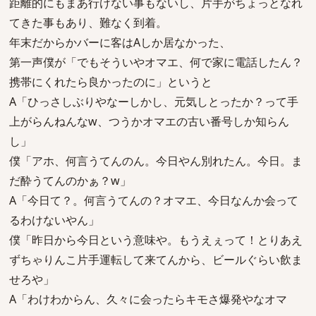
距離的にもまあ行けない事もないし、片手がちょっとなれ
てきた事もあり、難なく到着。
年末だからかバーに客はAしか居なかった、
第一声僕が「でもそういやオマエ、何で家に電話したん？
携帯にくれたら良かったのに」というと
A「ひっさしぶりやなーしかし、元気しとったか？って手
上がらんねんなw、つうかオマエの古い番号しか知らん
し」
僕「アホ、何言うてんのん。今日やん別れたん。今日。ま
だ酔うてんのかぁ？w」
A「今日て？。何言うてんの？オマエ、今日なんか会って
るわけないやん」
僕「昨日から今日という意味や。もうえぇって！とりあえ
ずちゃりんこ片手運転して来てんから、ビールぐらい飲ま
せろや」
A「わけわからん、久々に会ったらキモさ爆発やなオマ