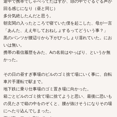
途中で携帯でしゃべってたはずが、頭の中でぐるぐる声が
回る感じになり（昼と同じ）
多分気絶したんだと思う。
朝玄関の入ったところで寝ていた僕を起こした、母が一言
「あんた、ええ年しておねしょするってどういう事？」
黒のパンツが腰辺りから下がびっしょり濡れていた。にお
いは無い。
携帯の着信履歴をみた、Aの名前はやっぱり、というか無
かった。
その日の昼すぎ事場のビルのゴミ捨て場にいく事に、自転
車片手運転で駅まで。
地下鉄に乗り仕事場のゴミ置き場に向かった。
箱ごとビルのゴミ捨て場に捨てようと思い、最後に恐いも
の見たさで箱の中をのぞくと、腰が抜けそうになりその場
にへたり込んでしまった。