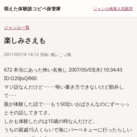
萌えた体験談コピペ保管庫
ジャンル
検索
人気
殿堂
ジャンル一覧
楽しみさえも
2011/05/18 14:12 登録: 痛(｡･_･｡)風
672 本当にあった怖い名無し 2007/05/03(木) 10:34:43
ID:O20JoQR60
マジ話なんだけど･････怖い書き方できないけど勘弁し
て･･･
親が体験した話で･･･もう50近いおばさんなのにずーっっ
とその話してきてさ。
しかも体験したのは10歳の時なんだけど。
うちの親戚15人くらいで海にバーベキューに行ったらしい