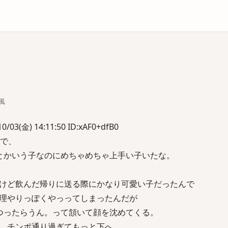
庫
)風
3(金) 14:11:50 ID:xAF0+dfB0
輩で、
とかいう子なのにめちゃめちゃ上手い子いたな。
けど飲んだ帰りに送る際にかなり可愛い子だったんで
理やりっぽくやっってしまったんだが
つったらうん。って頷いて顔を沈めてくる。
、チンポ通り過ぎてもっと下へ。