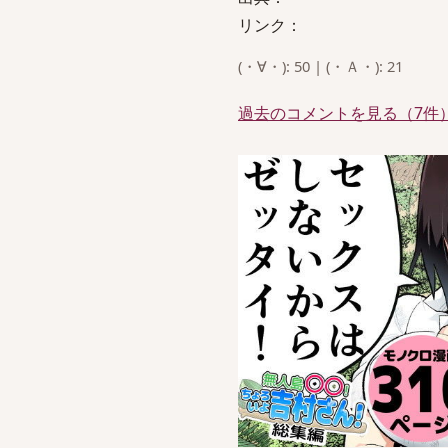
リンク：
(・∀・): 50 | (・Ａ・): 21
過去のコメントを見る（7件