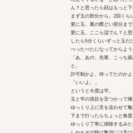
ん？と思ったら顔はもっと下
まず玉の部分から。2回くら
更に玉。裏の際どい部分まで
更に玉。ここら辺でん？と思
したら5分くらいずっと玉だ
べったべたになってからよう
「あ、あの、先輩、こっち舐
と。
許可制かよ。待ってたのかよ
「いいよ。」
というと今度は竿。
玉と竿の境目を舌つかって唾
ゆっくり上に舌を這わせて亀
下まで行ったらちょっと角度
ゆっくり丁寧に掃除するみた
しかもその時は亀頭には舌は