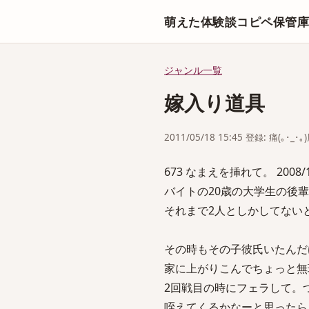
萌えた体験談コピペ保管
ジャンル一覧
嫁入り道具
2011/05/18 15:45 登録: 痛(｡･_･｡
673 なまえを挿れて。 2008/10/0
バイトの20歳の大学生の後
それまで2人としかしてない
その時もその子彼氏いたんだ
家に上がりこんでちょっと無
2回戦目の時にフェラして。
咥えてくるかなーと思ったら