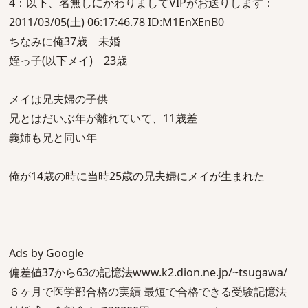
4：以下、名無しにかわりましてVIPがお送りします：
2011/03/05(土) 06:17:46.78 ID:M1EnXEnB0
ちなみに俺37歳 未婚
姪っ子(以下メイ) 23歳
メイは兄夫婦の子供
兄とはだいぶ年が離れていて、11歳差
義姉も兄と同い年
俺が14歳の時に当時25歳の兄夫婦にメイが生まれた
Ads by Google
偏差値37から63の記憶法www.k2.dion.ne.jp/~tsugawa/
６ヶ月で医学部合格の実績 最短で合格できる受験記憶法