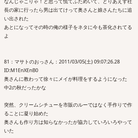
なんじゃこりゃ！と思って慌てふためいて、とりあえず社
長の家に行ったら男は出てけって奥さんと娘さんたちに追
い出された
あとになってその時の俺の様子をネタに今も茶化されてる
よ
81：マサトのおっさん：2011/03/05(土) 09:07:26.28
ID:M1EnXEnB0
奥さんに教わって徐々にメイが料理をするようになった
中2の秋だったかな
突然、クリームシチューを市販のルーではなく手作りで作
ることに凝り始めた
奥さんも作り方は知らなかったが協力していろいろやって
いた