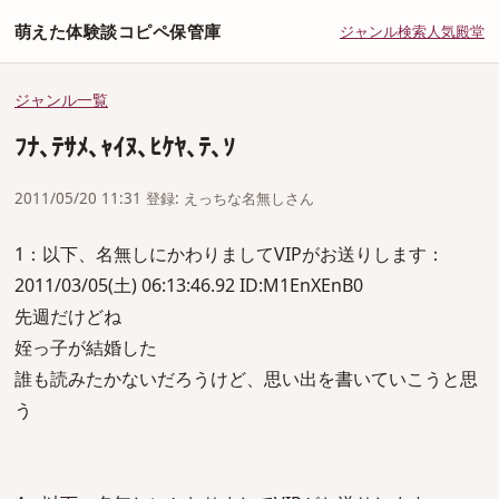
萌えた体験談コピペ保管庫
ジャンル
検索
人気
殿堂
ジャンル一覧
ﾌﾅ､ﾃｻﾒ､ｬｲﾇ､ﾋｹﾔ､ﾃ､ｿ
2011/05/20 11:31 登録: えっちな名無しさん
1：以下、名無しにかわりましてVIPがお送りします：
2011/03/05(土) 06:13:46.92 ID:M1EnXEnB0
先週だけどね
姪っ子が結婚した
誰も読みたかないだろうけど、思い出を書いていこうと思
う