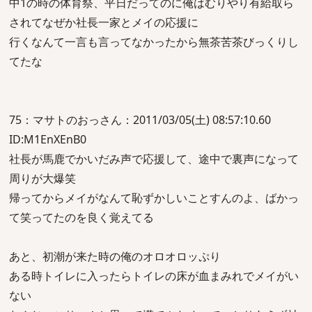
中1の時の体育祭、平日だってのに俺はむりやり有給取ら
されてなぜか社長一家とメイの応援に
行くなんて一言も言ってなかったから無茶苦茶びっくりし
てたな
75：マサトのおっさん：2011/03/05(土) 08:57:10.60
ID:M1EnXEnB0
社長が馬鹿でかいだみ声で応援して、途中で裏声になって
周りが大爆笑
帰ってからメイがなんて恥ずかしいことすんのよ、ばかっ
て笑ってたのを良く覚えてる
あと、初潮が来た時の俺のオロオロッぷり
ある時トイレに入ったらトイレの床が血まみれでメイがい
ない