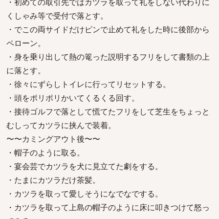
・初めての取引先ではカツラを取って礼をしない代わりに
くしゃみ等で受付で落とす。
・でこの両サイドだけピンで止めて礼をした時に後部から
ペローン。
・身を乗り出して熱の篭った説明するフリをして書類の上
に落とす。
・徐々にずらしトイレに行ってリセットする。
・頭をポリポリかいてくるくる回す。
・接待ゴルフで落として慌てたフリをして芝生をちょっと
むしってカツラに挟んで装着。
〜〜カミングアウト後〜〜
・帽子のように取る。
・宴会芸でカツラを犬に見立てた劇をする。
・たまにカツラだけ茶髪。
・カツラを取って愛しそうになでなでする。
・カツラを取って上島の帽子のように床に叩きつけて怒っ