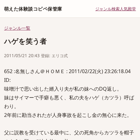
萌えた体験談コピペ保管庫
ジャンル
検索
人気
殿堂
ジャンル一覧
ハゲを笑う者
2011/05/21 20:43 登録: エリコ式
652 :名無しさん＠ＨＯＭＥ : 2011/02/22(火) 23:26:18.04
ID:
味噌汁で思い出した婿入り夫が私の妹へのDQ返し。
妹はサイマーで手癖も悪く、私の夫をハゲ（カツラ）呼ば
わり。
2年前に勘当されたが人身事故を起こし金の無心に来た。
父に説教を受けている最中に、父の死角からカツラを帽子