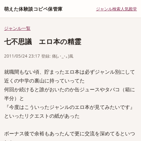
萌えた体験談コピペ保管庫
ジャンル
検索
人気
殿堂
ジャンル一覧
七不思議 エロ本の精霊
2011/05/24 23:17 登録: 痛(｡･_･｡)風
就職間もない頃、貯まったエロ本は必ずジャンル別にして
近くの中学の裏山に持っていってた
何回か続けると誰がおいたのか缶ジュースやタバコ（箱に
半分）と
『今度はこういったジャンルのエロ本が見てみたいです』
といったリクエストの紙があった
ボーナス後で余裕もあったんで更に交流を深めてるといつ