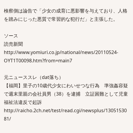
検察側は論告で「少女の成育に悪影響を与えており、人格
を踏みにじった悪質で常習的な犯行だ」と主張した。
ソース
読売新聞
http://www.yomiuri.co.jp/national/news/20110524-
OYT1T00098.htm?from=main7
元ニューススレ（dat落ち）
【福岡】里子の10歳代少女にわいせつな行為 準強姦容疑
で週末里親の会社員男（38）を逮捕 立証困難として児童
福祉法違反で起訴
http://raicho.2ch.net/test/read.cgi/newsplus/13051530
81/