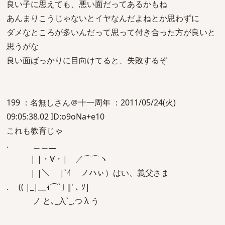
良い子に思えても、悪い面だってあるかもね
あんまりこうじゃないとイヤなんだよねとか思わずに
ダメなところが多いんだって思って付き合った方が良いと
思うがな
良い面ばっかりに目向けてると、失敗するぞ
199 ：名無しさん＠十一周年 ：2011/05/24(火)
09:05:38.02 ID:o9oNa+e10
これも教育じゃ
. ＿＿__
| |・∀・| ／⌒⌒ヽ
| |＼ |`ｲ ノハぃ）はい、義父さま
. (( |_|＿ｨ⌒`｣ ‖' ､ ｿ|
ノ と､_入`_,つ λ う