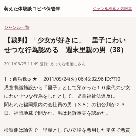
萌えた体験談コピペ保管庫
ジャンル
検索
人気
殿堂
ジャンル一覧
【裁判】「少女が好きに」 里子にわい
せつな行為認める 週末里親の男（38）
2011/05/25 11:49 登録: えっちな名無しさん
1 ：西独逸φ ★ ：2011/05/24(火) 06:45:32.96 ID:???0
児童養護施設から「里子」として預かった１０歳代の少女
にわいせつな行為をしたとして、児童福祉法違反に
問われた福岡県内の会社員の男（３８）の初公判が２３
日、福岡地裁で開かれ、男は起訴事実を認めた。
検察側は論告で「里親としての立場を悪用した卑劣で悪質