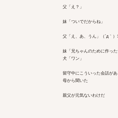
父「え？」
妹「ついでだからね」
父「え、あ、うん」（´д｀）ｼｮ
妹「兄ちゃんのために作った
犬「ワン」
留守中にこういった会話があ
母から聞いた
親父が元気ないわけだ