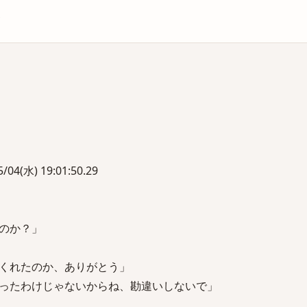
庫
04(水) 19:01:50.29
のか？」
くれたのか、ありがとう」
ったわけじゃないからね、勘違いしないで」