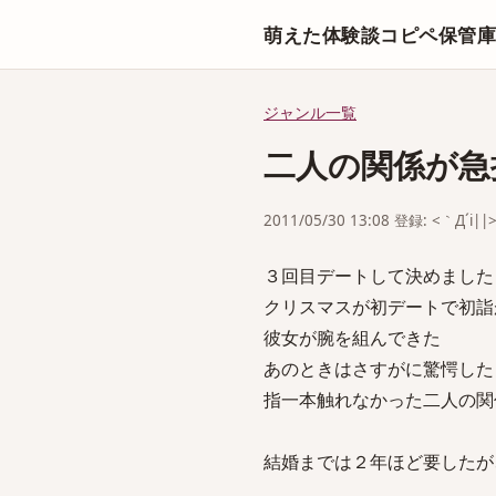
萌えた体験談コピペ保管
ジャンル一覧
二人の関係が急
2011/05/30 13:08 登録: <｀Д´i||
３回目デートして決めました
クリスマスが初デートで初詣
彼女が腕を組んできた
あのときはさすがに驚愕した
指一本触れなかった二人の関
結婚までは２年ほど要したが