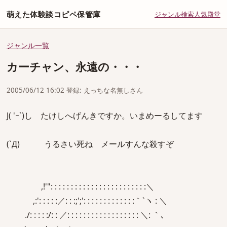
萌えた体験談コピペ保管庫
ジャンル
検索
人気
殿堂
ジャンル一覧
カーチャン、永遠の・・・
2005/06/12 16:02 登録: えっちな名無しさん
J( 'ｰ`)し たけしへげんきですか。いまめーるしてます
(`Д) うるさい死ね メールすんな殺すぞ
,!'": : : : : : : : : : : : : : : : : : : : : : : :＼
,:': : : : :／: : :;';': : : : : : : : : : : : :｀`ヽ : ＼
./: : : : :/: : ／: : : : : : : : : : : : : : : : : : ＼: ｀､