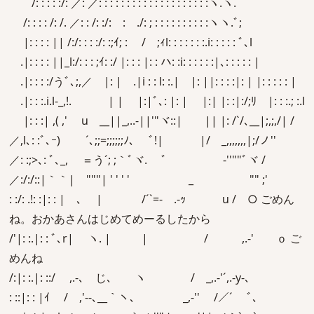
/: : : : :/: ／: ／: : : : : : : : : : : : : : : : : : : :ヽ.ヽ.
/: : : : /: /. ／: : /: :/: : ./: ; : : : : : : : : : :ヽヽ.ﾞ;
|: : : : || /:/: : : :/: :;ｲ; : / ;ｨl: : : : : : :.i: : : : : ﾞ､l
.|: : : : ||_l:/: : : ;ｲ: :/ |: : : |: : ハ: :i: : : : : :|､: : : : : |
.|: : : :/うﾞ､;,／ |: | .|i : : l: :.| |: ||: : : :|: | |: : : : : |
.|: : :.i.l-_,!. | | |:|ﾞ､: |: | |:| |: :|:/;ﾘ |: : :.; :.l
|: : :| ,( ,' u __||_,..-||'"ヾ::| || |: /`/､__|;,;,/| /
／,l､: :ﾞ､ｰ) ´､;;=;;;;;;ﾉ､ ﾞ!| |/ _,,,,,,,|;/ノ''
／: :;>､: ﾞ､_, ＝う´; ;｀ﾞヾ. ﾞ -''""ﾞヾ /
／:/:/::|｀｀| """| ' ' ' ' _ "" ;'
: :/: .!: :|: : | ､ | /´`=- .-ｯ u / ○ ごめん
ね。おかあさんはじめてめーるしたから
/'|: :.|: : ﾞ､r| ヽ. | | / ,.-' ｏ ご
めんね
/:|: :.|: ::/ ,.-､ じ､ ヽ / _,.-'´,.-y-､
: ::|: : |ｲ / ,'-‐､__｀ヽ､ _,-'' /／´ ﾞ､