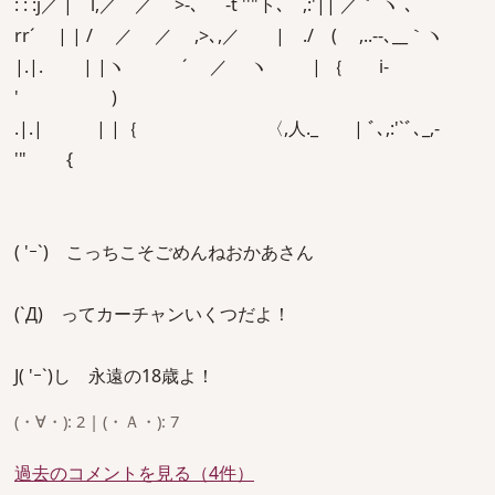
: : :j／ | l,／ ／ >-､ ｀ ‐t ''"ト､ ,:'|| ／｀`ヽ`､
rr´ | | / ／ ／ ,>､,／ | ./ ( ,..--､__｀ヽ
|.|. | |ヽ ´ ／ ヽ | ｛ i-
' )
.|.| | |｛ 〈,人._ | ﾞ､,:'`ﾞ､_,-
'"￣ {
( 'ｰ`) こっちこそごめんねおかあさん
(`Д) ってカーチャンいくつだよ！
J( 'ｰ`)し 永遠の18歳よ！
(・∀・): 2 | (・Ａ・): 7
過去のコメントを見る（4件）