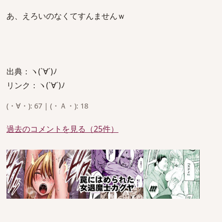
あ、えろいのなくてすんませんｗ
出典：ヽ(`∀´)ﾉ
リンク：ヽ(`∀´)ﾉ
(・∀・): 67 | (・Ａ・): 18
過去のコメントを見る（25件）