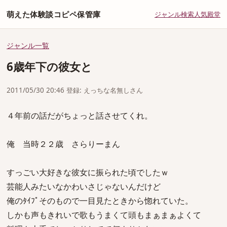
萌えた体験談コピペ保管庫
ジャンル
検索
人気
殿堂
ジャンル一覧
6歳年下の彼女と
2011/05/30 20:46 登録: えっちな名無しさん
４年前の話だがちょっと話させてくれ。
俺 当時２２歳 さらりーまん
すっごい大好きな彼女に振られた頃でしたｗ
芸能人みたいなかわいさじゃないんだけど
俺のﾀｲﾌﾟそのもので一目見たときから惚れていた。
しかも声もきれいで歌もうまくて頭もまぁまぁよくて