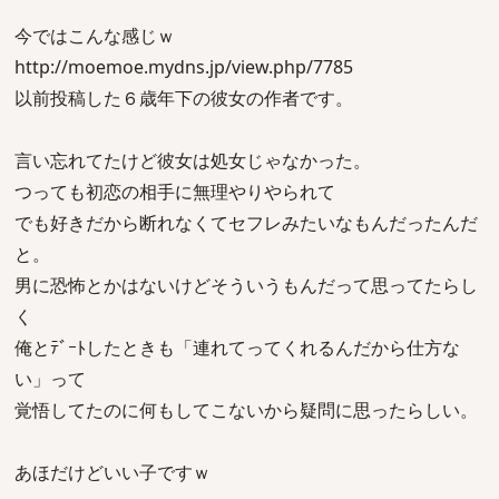
今ではこんな感じｗ
http://moemoe.mydns.jp/view.php/7785
以前投稿した６歳年下の彼女の作者です。
言い忘れてたけど彼女は処女じゃなかった。
つっても初恋の相手に無理やりやられて
でも好きだから断れなくてセフレみたいなもんだったんだ
と。
男に恐怖とかはないけどそういうもんだって思ってたらし
く
俺とﾃﾞｰﾄしたときも「連れてってくれるんだから仕方な
い」って
覚悟してたのに何もしてこないから疑問に思ったらしい。
あほだけどいい子ですｗ