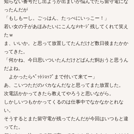
知らない番号だし出ようか出まいか悩んでたら留守電にな
ったんだが
「もしもーし。ごっはん、たっべにいっこー！」
若い女の子があほみたいにこんなﾒｯｾｰｼﾞ残してくれて笑え
たｗ
ま、いいか。と思って放置してたんだけど数日後またかか
ってきた。
「何かね、今日思いついたんだけどぱんだ飼おうと思うん
だよね。
よかったらﾍﾟｯﾄｼｮｯﾌﾟまで付いて来てー」
あ、こいつただのバカなんだなと思ってまた放置した。
次電話かかってきたら教えてやろうと思いながら。
しかしいつもかかってくるのは仕事中でなかなかとれな
い。
そうするとまた留守電が残ってたんだが今回はいつもと違
ってた。