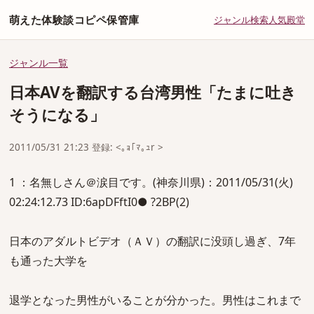
萌えた体験談コピペ保管庫
ジャンル
検索
人気
殿堂
ジャンル一覧
日本AVを翻訳する台湾男性「たまに吐き
そうになる」
2011/05/31 21:23 登録: <｡ｮ｢ﾏ｡ｭr >
1 ：名無しさん＠涙目です。(神奈川県)：2011/05/31(火)
02:24:12.73 ID:6apDFftI0● ?2BP(2)
日本のアダルトビデオ（ＡＶ）の翻訳に没頭し過ぎ、7年
も通った大学を
退学となった男性がいることが分かった。男性はこれまで