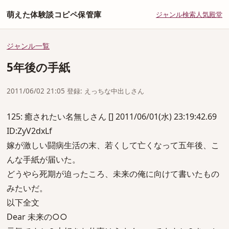
萌えた体験談コピペ保管庫
ジャンル
検索
人気
殿堂
ジャンル一覧
5年後の手紙
2011/06/02 21:05 登録: えっちな中出しさん
125: 癒されたい名無しさん [] 2011/06/01(水) 23:19:42.69
ID:ZyV2dxLf
嫁が激しい闘病生活の末、若くして亡くなって五年後、こ
んな手紙が届いた。
どうやら死期が迫ったころ、未来の俺に向けて書いたもの
みたいだ。
以下全文
Dear 未来の○○