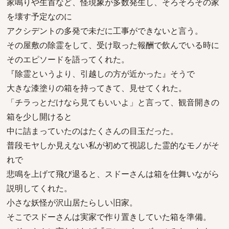
家鳴りや生首など、怪現象が多数発生し、そろそろその家
を壊す予定なのに
アクシデントの多発で未だに工事ができないと言う。
その屋敷の除霊をして、受け取った報酬で飲んでいる時に
そのエピソードを語ってくれた。
『除霊というより、引越しの方が近かった』そうで
大きな漆塗りの箱を持ってきて、見せてくれた。
「チラっとだけなら見てもいいよ」と言って、観音開きの
箱を少し開けると
中に詰まっていたのはたくさんの目玉だった。
普段モヤしか見えない私が初めて視認した霊的なモノがそ
れで
悲鳴を上げて飛び退ると、スドーさんは箱を仕舞いながら
説明してくれた。
小さな妖怪が沢山居たらしい旧家。
そこでスドーさんは実家で作り置きしていた箱を準備。