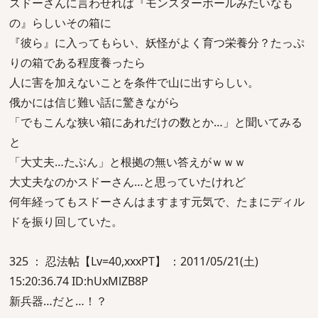
スドーさんに言わせれば『モンスターボールみたいなも
の』らしいその箱に
『彼ら』に入ってもらい、妖怪がよく育つ栄養分？たっぷ
りの箱である程度養ったら
人に害を加えないことを条件で山に出すらしい。
俄かには信じ難い話に驚きながら
「でもこんな狭い箱にあれだけの数とか…」と聞いてみる
と
「大丈夫…たぶん」と根拠の無い答えがｗｗｗ
大丈夫なのかスドーさん…と思っていたけれど
何年経ってもスドーさんはますます元気で、たまにディル
ドを振り回していた。
325 ： 忍法帖【Lv=40,xxxPT】 ：2011/05/21(土)
15:20:36.74 ID:hUxMlZB8P
新兵器…だと…！？