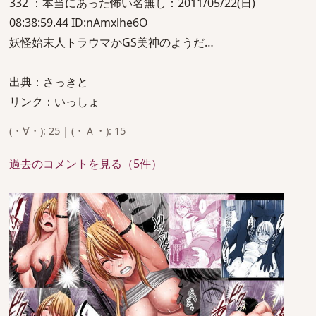
332 ：本当にあった怖い名無し：2011/05/22(日)
08:38:59.44 ID:nAmxlhe6O
妖怪始末人トラウマかGS美神のようだ…
出典：さっきと
リンク：いっしょ
(・∀・): 25 | (・Ａ・): 15
過去のコメントを見る（5件）