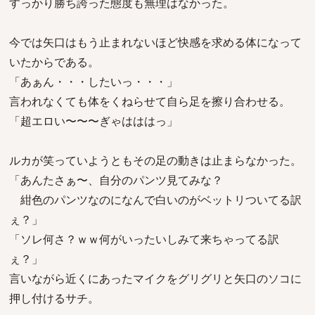
すっかり勝ち誇った態度も無理はなかった。
今では矢口はもう止まれないほど快感を求める体になって
いたからである。
「あぁん・・・したいっ・・・」
言われなくても体をくねらせて自ら足を擦り合わせる。
「超エロい〜〜〜ぎゃはははっ」
ルカが笑っていようともその足の動きは止まらなかった。
「あんたさぁ〜、自分のパンツ見てみな？
紺色のパンツなのになんで白いのがベットリついてる訳
ぇ？」
「ソレ何さ？ｗｗ何がいったいしみて来ちゃってる訳
ぇ？」
言いながら近くにあったマイクをグリグリと矢口のソコに
押し付けるサチ。