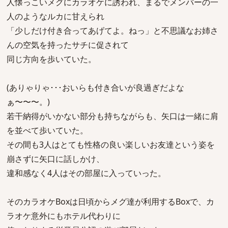
人懐っこいメグにカラオケに誘われ、まるでメンバーの一
人のようなルカに甘えられ
「少しだけ付き合ってあげてよ。ねっ」と不思議なお姉さ
んの空気を持ったサチに促されて
同じ方向を歩いていた。
(ありゃりゃ･･･おいらも付き合いが良過ぎだよな
ぁ〜〜〜。)
若干納得がいかない部分も持ちながらも、矢口は一緒に肩
を並べて歩いていた。
その間も3人はとても性格の良い楽しいお友達という姿を
崩さずに矢口に話しかけ、
違和感なく4人はその部屋に入っていった。
そのカラオケBoxは日頃からメグ達が利用するBoxで、カ
ラオケ意外にもホテル代わりに