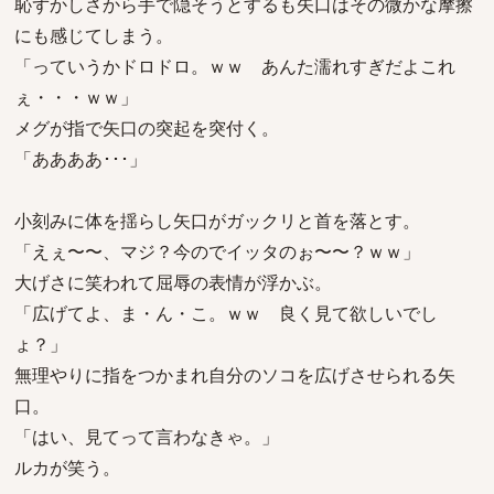
恥ずかしさから手で隠そうとするも矢口はその微かな摩擦
にも感じてしまう。
「っていうかドロドロ。ｗｗ あんた濡れすぎだよこれ
ぇ・・・ｗｗ」
メグが指で矢口の突起を突付く。
「ああああ･･･」
小刻みに体を揺らし矢口がガックリと首を落とす。
「えぇ〜〜、マジ？今のでイッタのぉ〜〜？ｗｗ」
大げさに笑われて屈辱の表情が浮かぶ。
「広げてよ、ま・ん・こ。ｗｗ 良く見て欲しいでし
ょ？」
無理やりに指をつかまれ自分のソコを広げさせられる矢
口。
「はい、見てって言わなきゃ。」
ルカが笑う。