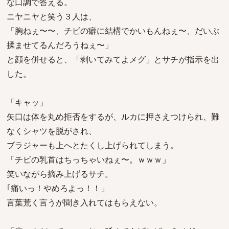
な口調で答える。
ニヤニヤと笑う３人は、
「胸ねぇ〜〜、チビの癖に結構でかいもんねぇ〜、だいぶ
揉ませてるんだろうねぇ〜」
と顔を併せると、「剥いてみてよメグ」とサチが指示を出
した。
「キャッ」
矢口は体を丸め拒否をするが、ルカに押さえつけられ、難
なくシャツを脱がされ、
ブラジャーも上へとたくし上げられてしまう。
「チビの乳首はちっちゃいねぇ〜。ｗｗｗ」
笑いながら摘み上げるサチ。
｢痛いっ！やめろよっ！！」
言葉荒く言うが聞き入れてはもらえない。