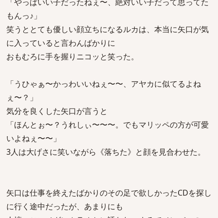
「やっぱいい子だったねぇ〜、絶対いい子だって思ってた
もんっ♪」
笑うととても優しい顔立ちになるルカは、本当に矢口が気
に入っていると言わんばかりに
おもむろに手を握りニコッと笑った。
「うひゃぁ〜かっわいいねぇ〜〜、アヤカに似てるよね
ぇ〜？」
気分を良くした矢口が言うと
「ほんとぉ〜？うれしぃ〜〜〜。でもマリッペの方が可愛
いよねぇ〜〜」
3人は大げさに笑いながら《落ちた》と顔を見合わせた。
矢口は仕事を終えたばかりのその足で欲しかったCDを探し
に行く途中だったが、あまりにも