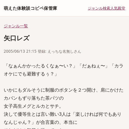
萌えた体験談コピペ保管庫
ジャンル
検索
人気
殿堂
ジャンル一覧
矢口レズ
2005/06/13 21:15 登録: えっちな名無しさん
「なぁんかかったるくなぁ〜い？」「だぁねぇ〜」「カラ
オケにでも避難するぅ？」
いかにもダルそうに制服のボタンを２つ開け、肩にかけた
カバンもずり落ちた茶パツの
女子高生メグとルカとサチ。
決して優等生とは言い難い3人は「楽しければ何でもあり
なんじゃん？」が合言葉の、本当に