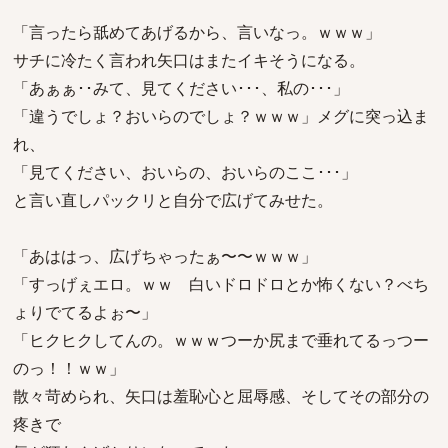
「言ったら舐めてあげるから、言いなっ。ｗｗｗ」
サチに冷たく言われ矢口はまたイキそうになる。
「あぁぁ･･みて、見てください･･･、私の･･･」
「違うでしょ？おいらのでしょ？ｗｗｗ」メグに突っ込ま
れ、
「見てください、おいらの、おいらのここ･･･」
と言い直しパックリと自分で広げてみせた。
「あははっ、広げちゃったぁ〜〜ｗｗｗ」
「すっげぇエロ。ｗｗ 白いドロドロとか怖くない？べち
ょりでてるよぉ〜」
「ヒクヒクしてんの。ｗｗｗつーか尻まで垂れてるっつー
のっ！！ｗｗ」
散々苛められ、矢口は羞恥心と屈辱感、そしてその部分の
疼きで