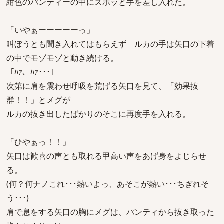
紺色のパンティーの中にズボッと手を差し入れた。
「いやぁーーーーーっ」
叫ぼうとも聞き入れてはもらえず ルカの手は矢口の下着
の中でモゾモゾと動き続ける。
「ﾊｧ、ﾊｧ･･･」
次第に肩を震わせ呼吸を荒げる矢口を見て、「効果抜
群！！」とメグが
ルカの抜き出したばかりのそこに再度手を入れる。
「ひやぁっ！！」
矢口は歓喜の声とも取れる甲高い声をあげ身をよじらせ
る。
(何？何ナノこれ･･･熱いよっ、あそこが熱い･･･ちぎれそ
う･･･)
肩で息をする矢口の胸にメグは、パンティから抜き取った