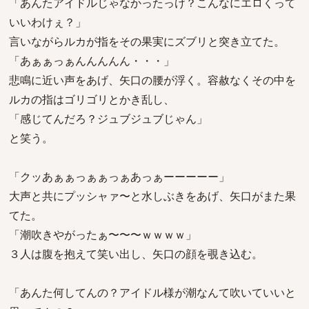
「あんたアイドルじゃなかったっけ？こんなにエロくって
いいわけぇ？」
言いながらルカが指をその果実にズブリと突き立てた。
「あぁぁっぁんんんんん・・・」
悲鳴に近い声をあげ、矢口の腰が浮く。容赦なくその中を
ルカの指はゴリゴリとかき乱し、
「感じてんだろ？ジュブジュブじゃん」
と笑う。
「クッあぁぁっぁぁっぁあっぁーーーーー」
大声と共にプッシャァ〜と水しぶきをあげ、矢口がまた果
てた。
「潮吹きやがったぁ〜〜〜ｗｗｗｗ」
３人は腹を抱えて笑い出し、矢口の顔を覗き込む。
「あんた何してんの？アイドル様が潮なんて吹いていいと