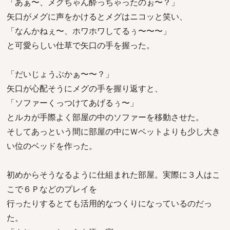
「あぁ〜、メグちゃん酔っちゃったのぉ〜？」
矢口がメグに声をかけるとメグはニコッと笑い、
「なんかねぇ〜、ホワホワしてるぅ〜〜〜」
と可愛らしい仕草で矢口の手を握った。
「だいじょうぶかぁ〜〜？」
矢口が心配そうにメグの手を握り返すと、
「ソファーくっつけてあげるぅ〜」
とルカが手際よく部屋の中のソファーを移動させた。
そしてあっという間に部屋の中にＷベットよりも少し大き
い位のベッドを作った。
初めからそうなるように仕組まれた部屋。実際に３人はこ
こで６Ｐなどのプレイを
行ったりするとても活用的なつくりになっているのだっ
た。