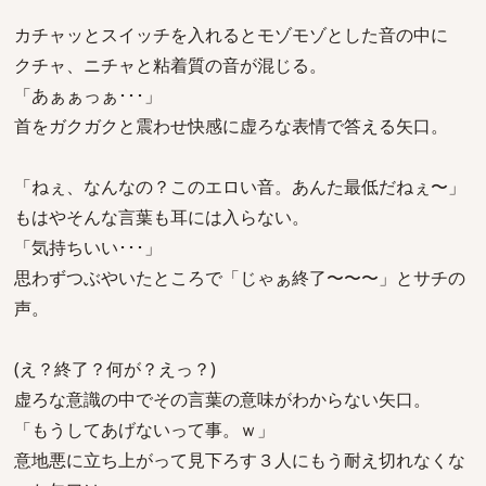
カチャッとスイッチを入れるとモゾモゾとした音の中に
クチャ、ニチャと粘着質の音が混じる。
「あぁぁっぁ･･･」
首をガクガクと震わせ快感に虚ろな表情で答える矢口。
「ねぇ、なんなの？このエロい音。あんた最低だねぇ〜」
もはやそんな言葉も耳には入らない。
「気持ちいい･･･」
思わずつぶやいたところで「じゃぁ終了〜〜〜」とサチの
声。
(え？終了？何が？えっ？)
虚ろな意識の中でその言葉の意味がわからない矢口。
「もうしてあげないって事。ｗ」
意地悪に立ち上がって見下ろす３人にもう耐え切れなくな