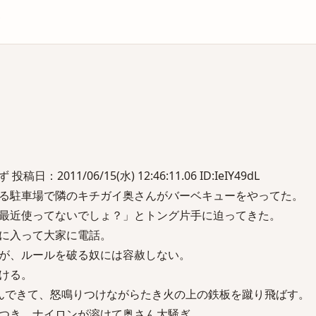
庫
2011/06/15(水) 12:46:11.06 ID:IeIY49dL
る駐車場で隣のキチガイ奥さんがバーベキューをやってた。
最近使ってないでしょ？」とトング片手に迫ってきた。
に入って大家に電話。
が、ルールを破る奴には容赦しない。
ける。
んできて、怒鳴りつけながらたき火の上の鉄板を蹴り飛ばす。
つき、ナイロンが溶けて奥さん大騒ぎ。