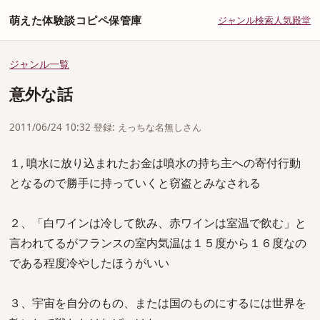
萌えた体験談コピペ保管庫
ジャンル
検索
人気
殿堂
ジャンル一覧
意外な話
2011/06/24 10:32 登録: えっちな名無しさん
１, 噴水に放り込まれたお金は噴水の持ち主への寄付行動
となるので勝手に持っていくと窃盗とみなされる
２、「白ワインは冷して飲み、赤ワインは室温で飲む」と
言われてるがフランスの室内気温は１５度から１６度なの
である程度冷やしたほうがいい
３、宇宙を自分のもの、または国のものにするには世界を