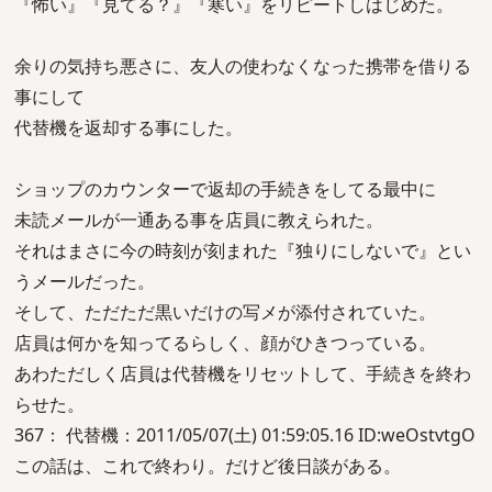
『怖い』『見てる？』『寒い』をリピートしはじめた。
余りの気持ち悪さに、友人の使わなくなった携帯を借りる
事にして
代替機を返却する事にした。
ショップのカウンターで返却の手続きをしてる最中に
未読メールが一通ある事を店員に教えられた。
それはまさに今の時刻が刻まれた『独りにしないで』とい
うメールだった。
そして、ただただ黒いだけの写メが添付されていた。
店員は何かを知ってるらしく、顔がひきつっている。
あわただしく店員は代替機をリセットして、手続きを終わ
らせた。
367： 代替機：2011/05/07(土) 01:59:05.16 ID:weOstvtgO
この話は、これで終わり。だけど後日談がある。