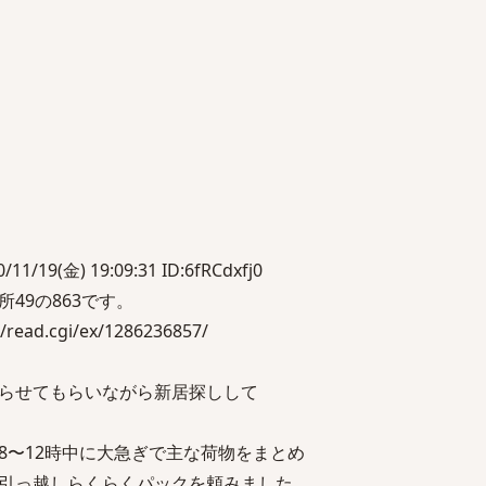
/19(金) 19:09:31 ID:6fRCdxfj0
49の863です。
/read.cgi/ex/1286236857/
らせてもらいながら新居探しして
8〜12時中に大急ぎで主な荷物をまとめ
引っ越しらくらくパックを頼みました。