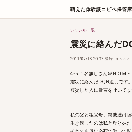
萌えた体験談コピペ保管
ジャンル一覧
震災に絡んだD
2011/07/13 20:33 登録: ａｂｃｄ
435 ：名無しさん＠ＨＯＭＥ：2011
震災に絡んだDQN返しです
被災した人に暴言を吐いてま
私の父と祖父母、親戚達は阪
生き残ったのは私と母と妹だ
それでも母は必死で働いて私