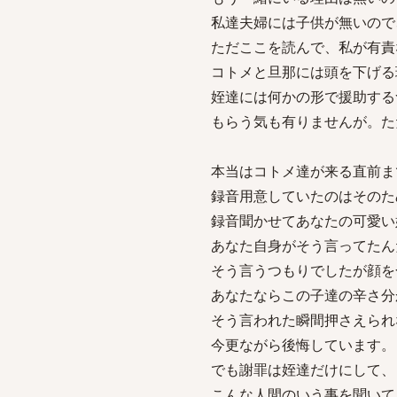
私達夫婦には子供が無いので
ただここを読んで、私が有責
コトメと旦那には頭を下げる
姪達には何かの形で援助する
もらう気も有りませんが。た
本当はコトメ達が来る直前ま
録音用意していたのはそのた
録音聞かせてあなたの可愛い
あなた自身がそう言ってたん
そう言うつもりでしたが顔を
あなたならこの子達の辛さ分
そう言われた瞬間押さえられ
今更ながら後悔しています。
でも謝罪は姪達だけにして、
こんな人間のいう事を聞いて