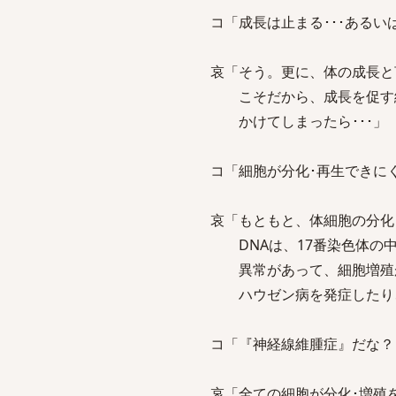
コ「成長は止まる･･･あるい
哀「そう。更に、体の成長と
こそだから、成長を促す細
かけてしまったら･･･」
コ「細胞が分化･再生できにく
哀「もともと、体細胞の分化
DNAは、17番染色体の中
異常があって、細胞増殖が
ハウゼン病を発症したり、
コ「『神経線維腫症』だな？
哀「全ての細胞が分化･増殖