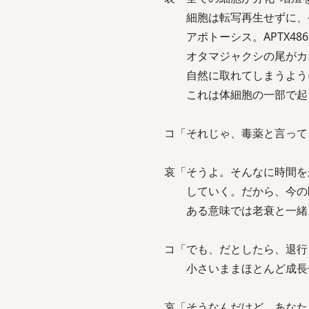
細胞は転写再生せずに、
アポトーシス。APTX48
オタマジャクシの尾がカエ
自然に取れてしまうよう
これは体細胞の一部で起
コ「それじゃ、毒薬と言って
哀「そうよ。そんなに時間を
していく。だから、今の医
ある意味では老衰と一緒。
コ「でも、だとしたら、退行
小さいままほとんど成長せ
哀「そうなんだけど、あなた