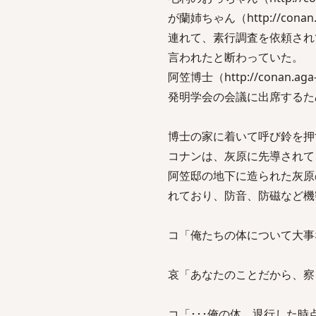
が蘭姉ちゃん（http://conan.ag
連れて、素行調査を依頼され
言われたと断わっていた。
阿笠博士（http://conan.aga-
発明学会の会議に出席するた
博士の家に着いて呼び鈴を押
コナンは、灰原に先導されて
阿笠邸の地下に造られた灰原
れており、防音、防磁など機
コ「俺たちの体について大事
哀「あなたのことだから、察
コ「･･･俺の体、退行した