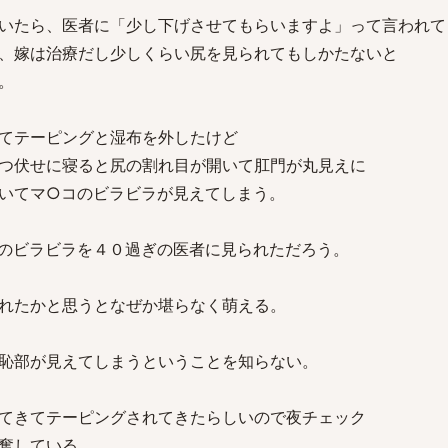
いたら、医者に「少し下げさせてもらいますよ」って言われて
、嫁は治療だし少しくらい尻を見られてもしかたないと
。
てテーピングと湿布を外したけど
つ伏せに寝ると尻の割れ目が開いて肛門が丸見えに
いてマ○コのビラビラが見えてしまう。
のビラビラを４０過ぎの医者に見られただろう。
れたかと思うとなぜか堪らなく萌える。
恥部が見えてしまうということを知らない。
てきてテーピングされてきたらしいので夜チェック
奮している。