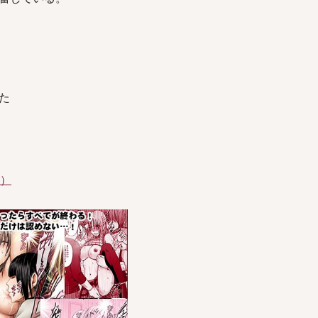
れた
件）