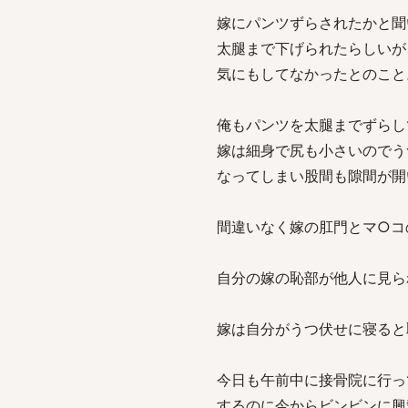
嫁にパンツずらされたかと聞
太腿まで下げられたらしいが
気にもしてなかったとのこと
俺もパンツを太腿までずらし
嫁は細身で尻も小さいのでう
なってしまい股間も隙間が開
間違いなく嫁の肛門とマ○コ
自分の嫁の恥部が他人に見ら
嫁は自分がうつ伏せに寝ると
今日も午前中に接骨院に行っ
するのに今からビンビンに興