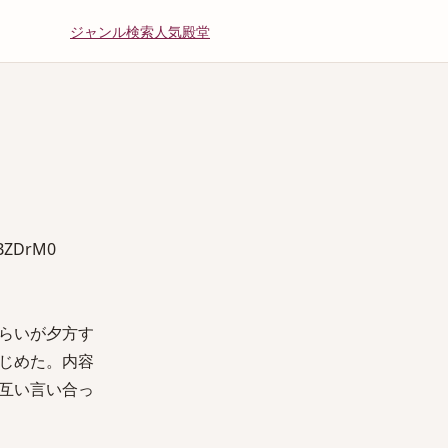
ジャンル
検索
人気
殿堂
BZDrM0
らいが夕方す
じめた。内容
互い言い合っ