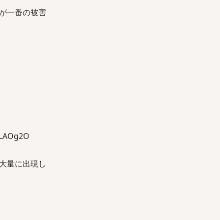
が一番の被害
LAOg2O
大量に出現し