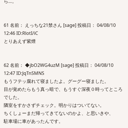
ら…。
61 名前： えっちな21禁さん [sage] 投稿日： 04/08/10
12:46 ID:RlotI/iC
とりあえず紫煙
62 名前： ◆jbO2WG4uzM [sage] 投稿日： 04/08/10
12:47 ID:JqTnSMNS
もうフテッ腐れて寝ましたよ。グーグー寝ました。
目が覚めたらもう真っ暗で、もうすぐ深夜０時ってところ
でした。
隣室をすかさずチェック。明かりはついてない。
ちくしょーまだ帰ってきてないのかよ、と思いきや、
駐車場に車があったんです。