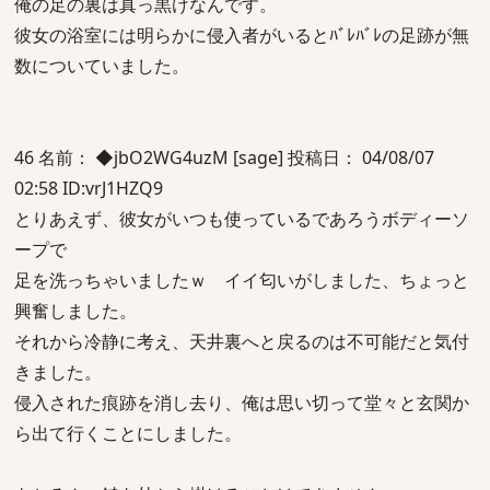
俺の足の裏は真っ黒けなんです。
彼女の浴室には明らかに侵入者がいるとﾊﾞﾚﾊﾞﾚの足跡が無
数についていました。
46 名前： ◆jbO2WG4uzM [sage] 投稿日： 04/08/07
02:58 ID:vrJ1HZQ9
とりあえず、彼女がいつも使っているであろうボディーソ
ープで
足を洗っちゃいましたｗ イイ匂いがしました、ちょっと
興奮しました。
それから冷静に考え、天井裏へと戻るのは不可能だと気付
きました。
侵入された痕跡を消し去り、俺は思い切って堂々と玄関か
ら出て行くことにしました。