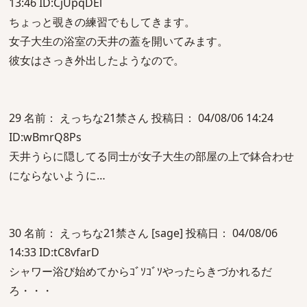
13:46 ID:CjUpqDEl
ちょっと覗きの練習でもしてきます。
女子大生の浴室の天井の蓋を開いてみます。
彼女はさっき外出したようなので。
29 名前： えっちな21禁さん 投稿日： 04/08/06 14:24
ID:wBmrQ8Ps
天井うらに隠してる同士が女子大生の部屋の上で鉢合わせ
にならないように…
30 名前： えっちな21禁さん [sage] 投稿日： 04/08/06
14:33 ID:tC8vfarD
シャワー浴び始めてからｺﾞｿｺﾞｿやったらきづかれるだ
ろ・・・