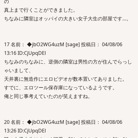
の
真上まで行くことができました。
ちなみに隣室はオッパイの大きい女子大生の部屋です…。
17 名前： ◆jbO2WG4uzM [sage] 投稿日： 04/08/06
13:16 ID:CjUpqDEl
ちなみのちなみに、逆側の隣室は男性の方が住んでらっし
ゃいまして、
天井裏に無造作にエロビデオが数本置いてありました。
すでに、エロツール保存庫になっているようです。
俺と同じ事考えていたのが笑えますね。
20 名前： ◆jbO2WG4uzM [sage] 投稿日： 04/08/06
13:26 ID:CjUpqDEl