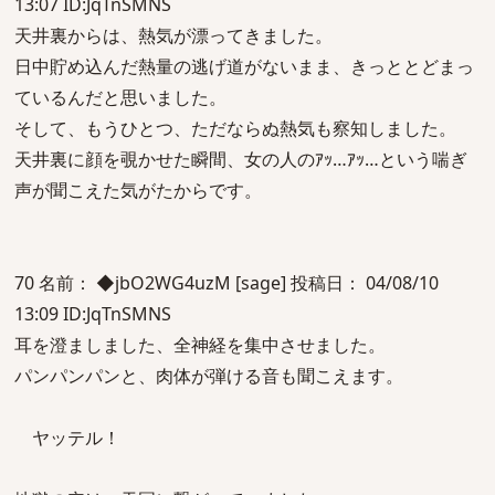
13:07 ID:JqTnSMNS
天井裏からは、熱気が漂ってきました。
日中貯め込んだ熱量の逃げ道がないまま、きっととどまっ
ているんだと思いました。
そして、もうひとつ、ただならぬ熱気も察知しました。
天井裏に顔を覗かせた瞬間、女の人のｱｯ…ｱｯ…という喘ぎ
声が聞こえた気がたからです。
70 名前： ◆jbO2WG4uzM [sage] 投稿日： 04/08/10
13:09 ID:JqTnSMNS
耳を澄ましました、全神経を集中させました。
パンパンパンと、肉体が弾ける音も聞こえます。
ヤッテル！