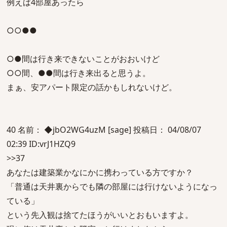
例えば4部屋あったら
○○●●
○●間は行き来できないことがおおいけど
○○間、●●間は行き来出ると思うよ。
まぁ、安アパート限定の話かもしれないけど。
40 名前： ◆jbO2WG4uzM [sage] 投稿日： 04/08/07
02:39 ID:vrJ1HZQ9
>>37
あなたは建築業かなにかに携わっている方ですか？
「普通は天井裏からでも隣の部屋には行けないようになっ
ている」
という先入観は捨てたほうがいいとおもいますよ。