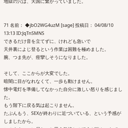
地獄の穴は、天国に繋がっていました。
71 名前： ◆jbO2WG4uzM [sage] 投稿日： 04/08/10
13:13 ID:JqTnSMNS
できるだけ音を立てずに、けれども急いで
天井裏によじ登るという作業は困難を極めました。
腕、つま先が、痙攣しそうになりました。
そして、ここからが大変でした。
暗闇に目がなれなくて、一歩も動けません。
懐中電灯を準備してなかった自分に激しい怒りを感じまし
た。
もう階下に戻る気は起こりません。
たぶんもう、SEXが終わりに近づいている、という予感が
しましたから。