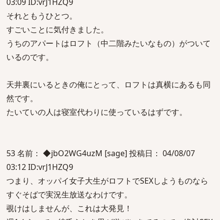
03:09 ID:vrJ1HZQ9
それともうひとつ。
すごいことに気付きました。
うちのアパートはロフト（中二階みたいなもの）がついて
いるのです。
天井裏にいるときの俺にとって、ロフトは真横にあるも同
然です。
たいていの人は寝室代わりに使っているはずです。
53 名前： ◆jbO2WG4uzM [sage] 投稿日： 04/08/07
03:12 ID:vrJ1HZQ9
つまり、オッパイ女子大生がロフトでSEXしようものなら
すぐそばで実況生放送なわけです。
覗けはしませんが、これは大発見！