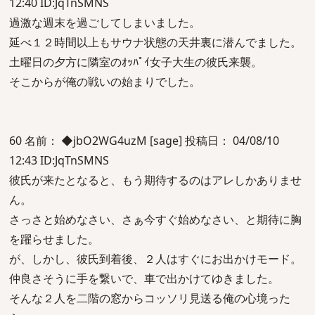
12:40 ID:JqTnSMNS
過激な週末を過ごしてしまいました。
延べ１２時間以上もサウナ状態の天井裏に潜んでました。
土曜日の夕方に隣室のｵｯﾊﾟｲ女子大生の彼氏来襲。
そこからが俺の戦いの始まりでした。
60 名前： ◆jbO2WG4uzM [sage] 投稿日： 04/08/10
12:43 ID:JqTnSMNS
彼氏が来たとなると、もう期待するのはアレしかありませ
ん。
さっさと始めなさい、さぁ今すぐ始めなさい、と期待に胸
を躍らせました。
が、しかし、彼氏到着後、２人はすぐにお出かけモード。
仲良さそうに手を繋いで、車で出かけてゆきました。
そんな２人を二階の窓からコッソリ見送る俺の心境った