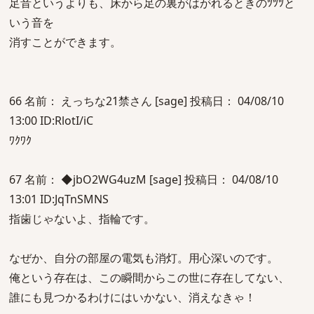
足音というよりも、床から足の裏がはがれるときのﾂﾂﾂと
いう音を
消すことができます。
66 名前： えっちな21禁さん [sage] 投稿日： 04/08/10
13:00 ID:RlotI/iC
ﾜｸﾜｸ
67 名前： ◆jbO2WG4uzM [sage] 投稿日： 04/08/10
13:01 ID:JqTnSMNS
指歯じゃないよ、指輪です。
なぜか、自分の部屋の電気も消灯。用心深いのです。
俺という存在は、この瞬間からこの世に存在してない、
誰にも見つかるわけにはいかない、消えなきゃ！