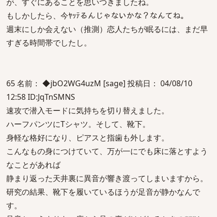
が、すぐにあることを思いつきましたね。
もしかしたら、今ﾔｯﾃるんじゃないかな？なんてね。
週末にしか会えない（推測）恋人たちが眠るには、まだ早
すぎる時間帯でしたし。
65 名前： ◆jbO2WG4uzM [sage] 投稿日： 04/08/10
12:58 ID:JqTnSMNS
速攻で潜入モードに気持ちを切り替えました。
ハーフパンツにTシャツ。そして、靴下。
身軽な格好になり、ピアスと指歯も外します。
こんなもの身につけていて、万が一にでも床に落とすよう
なことがあれば
静まり返った天井裏に異音が響き渡ってしまいますから。
研究の結果、靴下を履いているほうが足音が静かなんで
す。